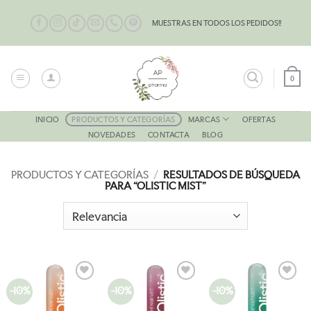
Saltar
al
MUESTRAS EN TODOS LOS PEDIDOS!!
contenido
0
MARCAS
INICIO
PRODUCTOS Y CATEGORÍAS
OFERTAS
NOVEDADES
CONTACTA
BLOG
PRODUCTOS Y CATEGORÍAS
/
RESULTADOS DE BÚSQUEDA
PARA “OLISTIC MIST”
-10%
-10%
-10%
AÑADIR
AÑADIR
AÑADIR
A LA
A LA
A LA
LISTA
LISTA
LISTA