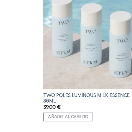
AÑADI
A LA
LISTA
DE
DESEO
TWO POLES LUMINOUS MILK ESSENCE
80ML
39,00
€
AÑADIR AL CARRITO