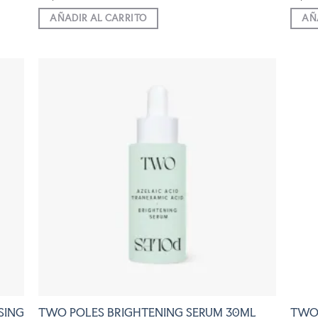
AÑADIR AL CARRITO
AÑ
R
AÑADIR
A LA
LISTA
DE
S
DESEOS
SING
TWO 
TWO POLES BRIGHTENING SERUM 30ML