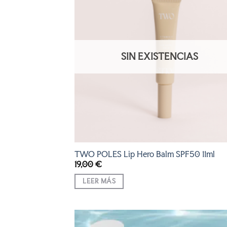
AÑADI
A LA
LISTA
DE
DESEO
SIN EXISTENCIAS
TWO POLES Lip Hero Balm SPF50 11ml
19,00
€
LEER MÁS