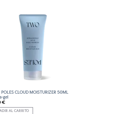
AÑADIR
A LA
LISTA
DE
DESEOS
POLES CLOUD MOISTURIZER 50ML
a-gel
0
€
ADIR AL CARRITO