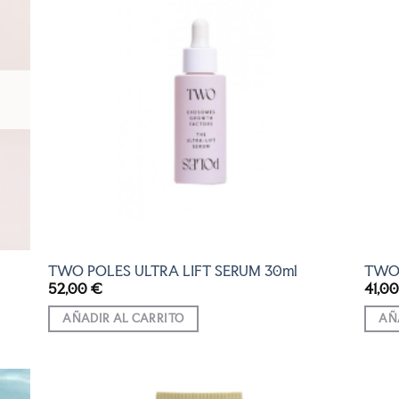
R
AÑADIR
A LA
LISTA
DE
S
DESEOS
TWO POLES ULTRA LIFT SERUM 30ml
TWO 
52,00
€
41,0
AÑADIR AL CARRITO
AÑ