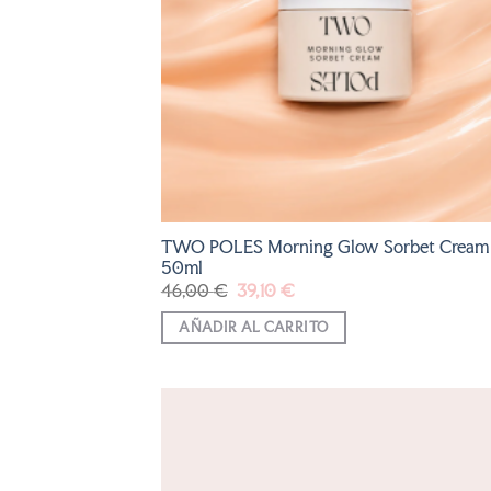
TWO POLES Morning Glow Sorbet Cream
50ml
El
El
46,00
€
39,10
€
precio
precio
original
actual
AÑADIR AL CARRITO
era:
es:
46,00 €.
39,10 €.
AÑADI
A LA