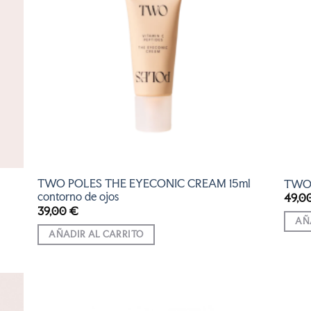
LISTA
DE
S
DESEOS
TWO POLES THE EYECONIC CREAM 15ml
TWO 
contorno de ojos
49,0
39,00
€
AÑ
AÑADIR AL CARRITO