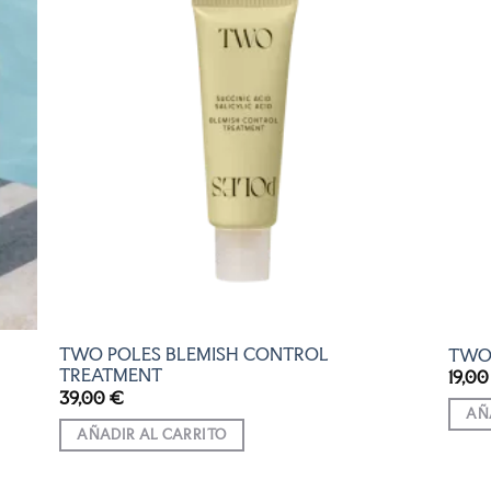
R
AÑADIR
A LA
LISTA
DE
S
DESEOS
TWO POLES BLEMISH CONTROL
TWO 
TREATMENT
19,0
39,00
€
AÑ
AÑADIR AL CARRITO