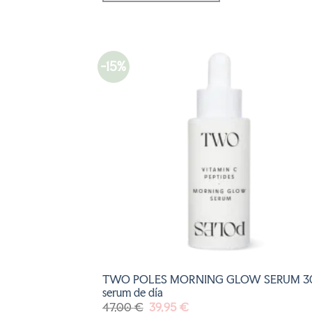
-15%
AÑADI
A LA
LISTA
DE
DESEO
TWO POLES MORNING GLOW SERUM 3
serum de día
El
El
47,00
€
39,95
€