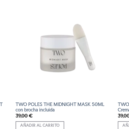
R
AÑADIR
A LA
LISTA
DE
S
DESEOS
T
TWO POLES THE MIDNIGHT MASK 50ML
TWO 
con brocha incluida
Crem
39,00
€
39,0
AÑADIR AL CARRITO
AÑ