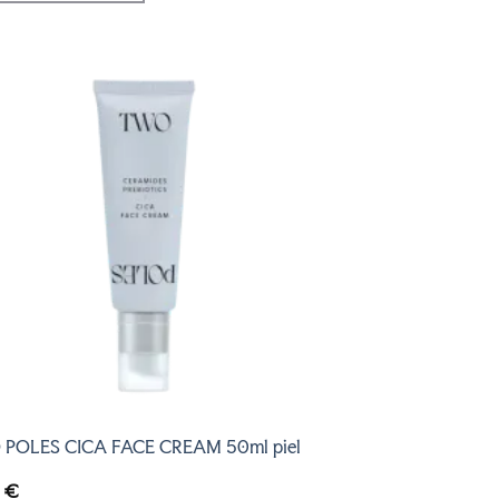
AÑADIR
A LA
LISTA
DE
DESEOS
POLES CICA FACE CREAM 50ml piel
0
€