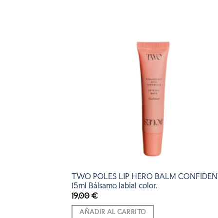
AÑADI
A LA
LISTA
DE
DESEO
TWO POLES LIP HERO BALM CONFIDEN
15ml Bálsamo labial color.
19,00
€
AÑADIR AL CARRITO