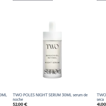
R
AÑADIR
A LA
LISTA
DE
S
DESEOS
0ML
TWO POLES NIGHT SERUM 30ML serum de
TWO 
noche
seca
52,00
€
41,0