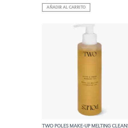
precio
precio
original
actual
AÑADIR AL CARRITO
era:
es:
47,00 €.
39,95 €.
AÑADI
A LA
LISTA
DE
DESEO
TWO POLES MAKE-UP MELTING CLEAN