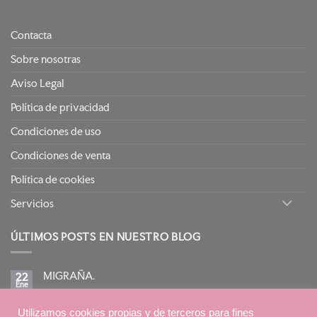
Contacta
Sobre nosotras
Aviso Legal
Política de privacidad
Condiciones de uso
Condiciones de venta
Política de cookies
Servicios
ÚLTIMOS POSTS EN NUESTRO BLOG
MIGRAÑA.
22
Ene
No
hay
comentarios
BIRETIX ISOREPAIR: PIELES GRASAS TENDENCIA
en
Utilizamos cookies propias y de terceros para fines
15