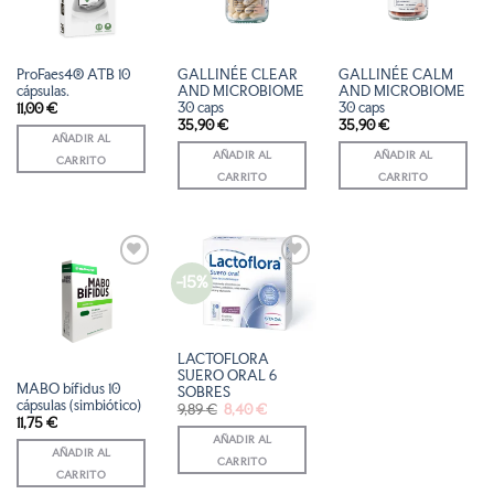
DE
DE
DE
DESEOS
DESEOS
DESEOS
ProFaes4® ATB 10
GALLINÉE CLEAR
GALLINÉE CALM
cápsulas.
AND MICROBIOME
AND MICROBIOME
30 caps
30 caps
11,00
€
35,90
€
35,90
€
AÑADIR AL
AÑADIR AL
AÑADIR AL
CARRITO
CARRITO
CARRITO
-15%
AÑADIR
AÑADIR
A LA
A LA
LISTA
LISTA
DE
DE
DESEOS
DESEOS
LACTOFLORA
SUERO ORAL 6
MABO bífidus 10
SOBRES
cápsulas (simbiótico)
El
El
9,89
€
8,40
€
precio
precio
11,75
€
original
actual
AÑADIR AL
era:
es:
AÑADIR AL
9,89 €.
8,40 €.
CARRITO
CARRITO