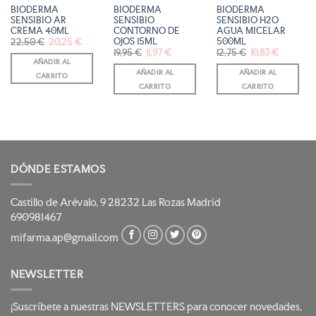
BIODERMA
BIODERMA
BIODERMA
SENSIBIO AR
SENSIBIO
SENSIBIO H2O
CREMA 40ML
CONTORNO DE
AGUA MICELAR
OJOS 15ML
500ML
El
El
22,50
€
20,25
€
precio
precio
El
El
El
El
19,95
€
11,97
€
12,75
€
10,83
€
original
actual
precio
precio
precio
precio
AÑADIR AL
era:
es:
original
actual
original
actual
22,50 €.
20,25 €.
AÑADIR AL
AÑADIR AL
era:
es:
era:
es:
CARRITO
19,95 €.
11,97 €.
12,75 €.
10,83 €.
CARRITO
CARRITO
DÓNDE ESTAMOS
Castillo de Arévalo, 9 28232 Las Rozas Madrid
690981467
mifarma.ap@gmail.com
NEWSLETTER
¡Suscríbete a nuestras NEWSLETTERS para conocer novedades,