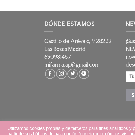
DÓNDE ESTAMOS
NE
Castillo de Arévalo, 9 28232
¡Su
Las Rozas Madrid
NEW
690981467
nov
mifarma.ap@gmail.com
des
Copyright 2026 ©
AP Pharma
|
Aviso Lega
Utilizamos cookies propias y de terceros para fines analíticos y 
partir de sus hábitos de navegación (por ejemplo, páginas visita