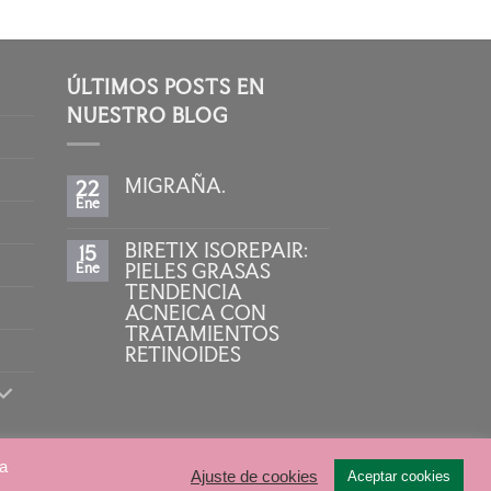
ÚLTIMOS POSTS EN
NUESTRO BLOG
MIGRAÑA.
22
Ene
No
hay
comentarios
BIRETIX ISOREPAIR:
15
en
MIGRAÑA.
Ene
PIELES GRASAS
TENDENCIA
ACNEICA CON
TRATAMIENTOS
RETINOIDES
No
hay
comentarios
en
BIRETIX
ISOREPAIR:
PIELES
 a
Diseño:
Sulime Diseño de Soluciones
Ajuste de cookies
GRASAS
Aceptar cookies
TENDENCIA