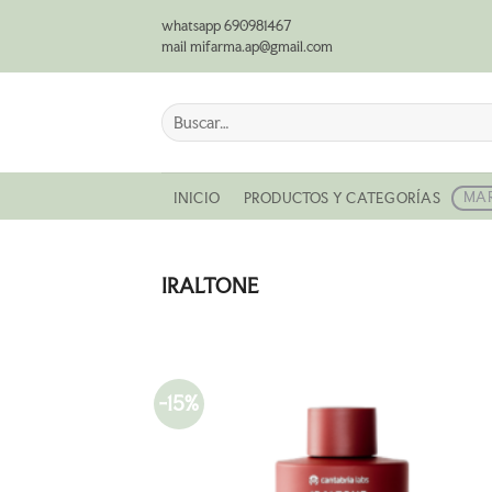
Saltar
whatsapp 690981467
al
mail mifarma.ap@gmail.com
contenido
Buscar
por:
MA
INICIO
PRODUCTOS Y CATEGORÍAS
IRALTONE
-15%
AÑADI
A LA
LISTA
DE
DESEO