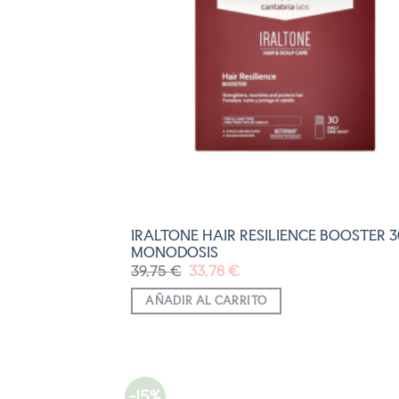
LISTA
DE
DESEO
IRALTONE HAIR RESILIENCE BOOSTER 3
MONODOSIS
El
El
39,75
€
33,78
€
precio
precio
original
actual
AÑADIR AL CARRITO
era:
es:
39,75 €.
33,78 €.
-15%