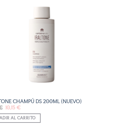
AÑADIR
A LA
LISTA
DE
DESEOS
TONE CHAMPÚ DS 200ML (NUEVO)
El
El
€
10,15
€
precio
precio
original
actual
ADIR AL CARRITO
era:
es:
11,95 €.
10,15 €.