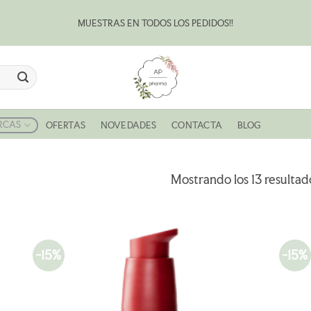
MUESTRAS EN TODOS LOS PEDIDOS!!
Bl
RCAS
OFERTAS
NOVEDADES
CONTACTA
BLOG
Mostrando los 13 resultad
-15%
-15%
R
AÑADIR
A LA
LISTA
DE
S
DESEOS