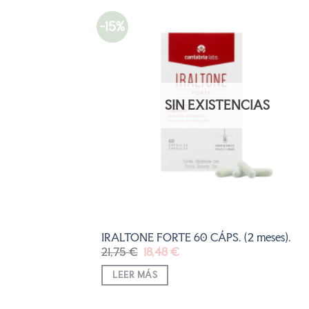
-15%
AÑADI
A LA
LISTA
DE
DESEO
SIN EXISTENCIAS
IRALTONE FORTE 60 CÁPS. (2 meses).
El
El
21,75
€
18,48
€
precio
precio
original
actual
LEER MÁS
era:
es:
21,75 €.
18,48 €.