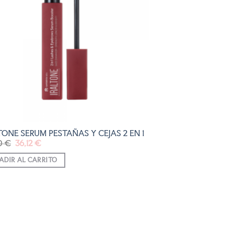
LISTA
DE
DESEOS
TONE SERUM PESTAÑAS Y CEJAS 2 EN 1
El
El
0
€
36,12
€
precio
precio
original
actual
ADIR AL CARRITO
era:
es:
42,50 €.
36,12 €.