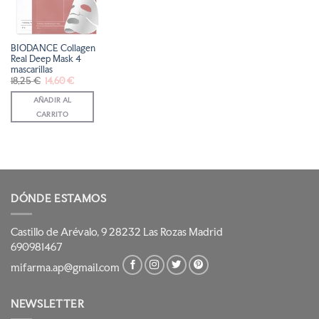
DE
DESEOS
BIODANCE Collagen
Real Deep Mask 4
mascarillas
El
El
18,25
€
14,60
€
precio
precio
original
actual
AÑADIR AL
era:
es:
18,25 €.
14,60 €.
CARRITO
DÓNDE ESTAMOS
Castillo de Arévalo, 9 28232 Las Rozas Madrid
690981467
mifarma.ap@gmail.com
NEWSLETTER