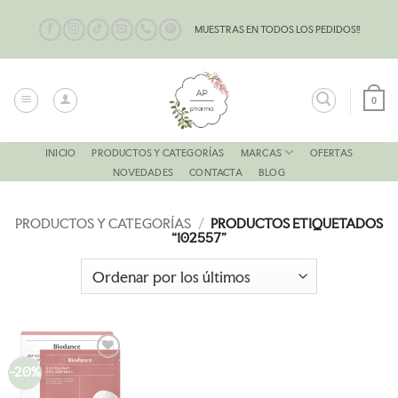
Saltar
al
MUESTRAS EN TODOS LOS PEDIDOS!!
contenido
0
MARCAS
INICIO
PRODUCTOS Y CATEGORÍAS
OFERTAS
NOVEDADES
CONTACTA
BLOG
PRODUCTOS Y CATEGORÍAS
/
PRODUCTOS ETIQUETADOS
“102557”
-20%
AÑADIR
A LA
LISTA