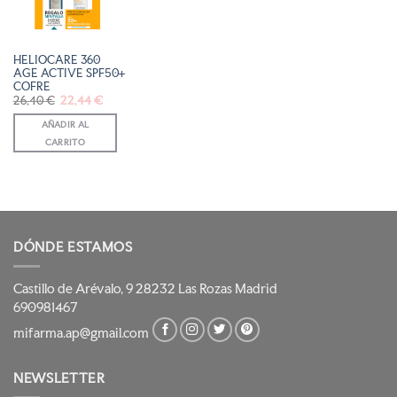
DE
DESEOS
HELIOCARE 360
AGE ACTIVE SPF50+
COFRE
El
El
26,40
€
22,44
€
precio
precio
original
actual
AÑADIR AL
era:
es:
26,40 €.
22,44 €.
CARRITO
DÓNDE ESTAMOS
Castillo de Arévalo, 9 28232 Las Rozas Madrid
690981467
mifarma.ap@gmail.com
NEWSLETTER