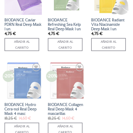
DE
DE
DE
DESEOS
DESEOS
DESEOS
BIODANCE Caviar
BIODANCE
BIODANCE Radiant
PDRN Real Deep Mask
Refreshing Sea Kelp
Vita Niacinamide
1 un
Real Deep Mask 1 un
Deep Mask 1 un
4,75
€
4,75
€
4,75
€
AÑADIR AL
AÑADIR AL
AÑADIR AL
CARRITO
CARRITO
CARRITO
-20%
-20%
AÑADIR
AÑADIR
A LA
A LA
LISTA
LISTA
DE
DE
DESEOS
DESEOS
BIODANCE Hydro
BIODANCE Collagen
Cera-nol Real Deep
Real Deep Mask 4
Mask 4 masc
mascarillas
El
El
El
El
18,25
€
14,60
€
18,25
€
14,60
€
precio
precio
precio
precio
original
actual
original
actual
AÑADIR AL
AÑADIR AL
era:
es:
era:
es:
18,25 €.
14,60 €.
18,25 €.
14,60 €.
CARRITO
CARRITO