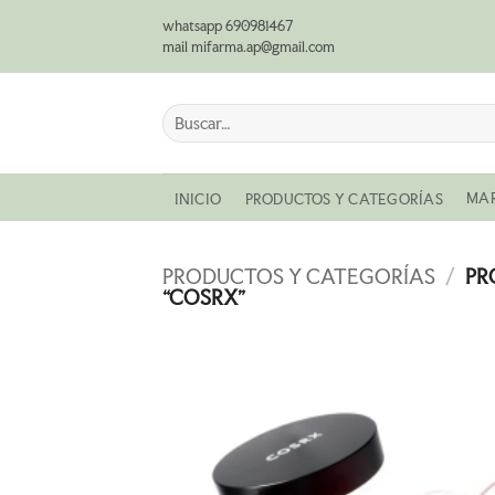
Saltar
whatsapp 690981467
al
mail mifarma.ap@gmail.com
contenido
Buscar
por:
MA
INICIO
PRODUCTOS Y CATEGORÍAS
PRODUCTOS Y CATEGORÍAS
/
PR
“COSRX”
AÑADI
A LA
LISTA
DE
DESEO