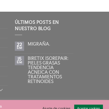
ÚLTIMOS POSTS EN
NUESTRO BLOG
MIGRAÑA.
22
Ene
No
hay
comentarios
BIRETIX ISOREPAIR:
15
en
MIGRAÑA.
Ene
PIELES GRASAS
TENDENCIA
ACNEICA CON
TRATAMIENTOS
RETINOIDES
No
hay
comentarios
en
BIRETIX
ISOREPAIR:
PIELES
 a
Diseño:
Sulime Diseño de Soluciones
Ajuste de cookies
Aceptar cookies
GRASAS