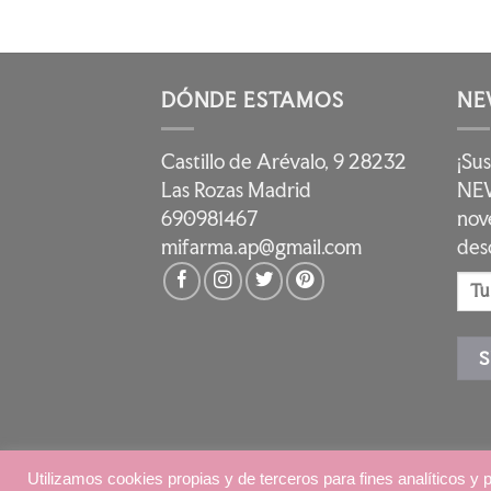
DÓNDE ESTAMOS
NE
Castillo de Arévalo, 9 28232
¡Su
Las Rozas Madrid
NEW
690981467
nov
mifarma.ap@gmail.com
des
Copyright 2026 ©
AP Pharma
|
Aviso Lega
Utilizamos cookies propias y de terceros para fines analíticos y 