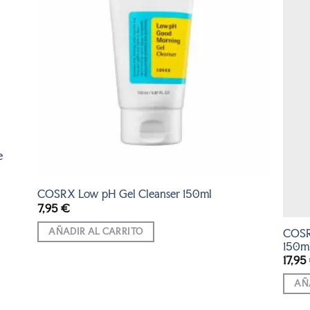
e
COSRX Low pH Gel Cleanser 150ml
7,95
€
AÑADIR AL CARRITO
COSRX
150m
17,95
AÑ