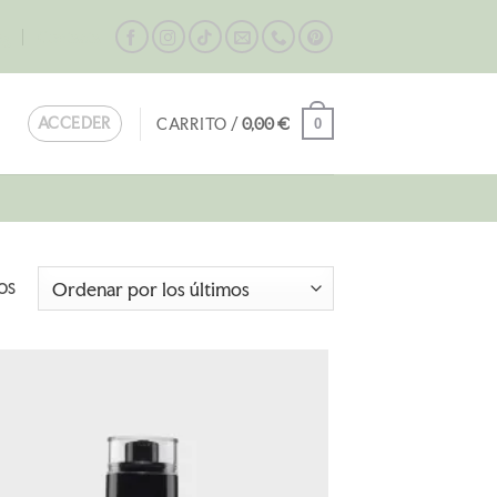
og
Contacta
ACCEDER
CARRITO /
0,00
€
0
Ordenado
os
por
los
últimos
AÑADIR
A LA
LISTA
DE
DESEOS