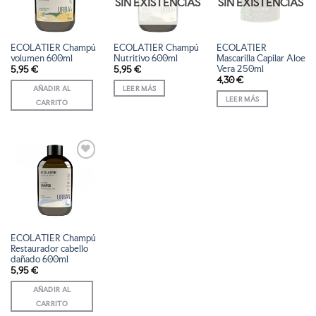
SIN EXISTENCIAS
SIN EXISTENCIAS
DE
DE
DE
DESEOS
DESEOS
DESEOS
ECOLATIER Champú
ECOLATIER Champú
ECOLATIER
volumen 600ml
Nutritivo 600ml
Mascarilla Capilar Aloe
Vera 250ml
5,95
€
5,95
€
4,30
€
AÑADIR AL
LEER MÁS
LEER MÁS
CARRITO
AÑADIR
A LA
LISTA
DE
DESEOS
ECOLATIER Champú
Restaurador cabello
dañado 600ml
5,95
€
AÑADIR AL
CARRITO