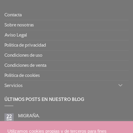
Contacta
Sobre nosotras
Aviso Legal
Política de privacidad
Condiciones de uso
Condiciones de venta
Política de cookies
Servicios
ÚLTIMOS POSTS EN NUESTRO BLOG
MIGRAÑA.
22
Ene
No
hay
comentarios
BIRETIX ISOREPAIR: PIELES GRASAS TENDENCIA
en
Utilizamos cookies propias y de terceros para fines
15