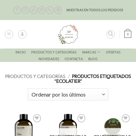
Saltar
al
MUESTRAS EN TODOS LOS PEDIDOS!!
contenido
0
MARCAS
INICIO
PRODUCTOS Y CATEGORÍAS
OFERTAS
NOVEDADES
CONTACTA
BLOG
PRODUCTOS Y CATEGORÍAS
/
PRODUCTOS ETIQUETADOS
“ECOLATIER”
AÑADIR
AÑADIR
AÑADIR
A LA
A LA
A LA
LISTA
LISTA
LISTA