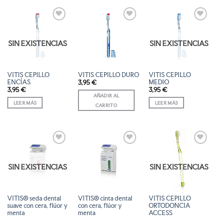
AÑADIR
AÑADIR
AÑADIR
A LA
A LA
A LA
LISTA
LISTA
LISTA
SIN EXISTENCIAS
SIN EXISTENCIAS
DE
DE
DE
DESEOS
DESEOS
DESEOS
VITIS CEPILLO
VITIS CEPILLO DURO
VITIS CEPILLO
ENCÍAS
MEDIO
3,95
€
3,95
€
3,95
€
AÑADIR AL
LEER MÁS
LEER MÁS
CARRITO
AÑADIR
AÑADIR
AÑADIR
A LA
A LA
A LA
LISTA
LISTA
LISTA
SIN EXISTENCIAS
SIN EXISTENCIAS
DE
DE
DE
DESEOS
DESEOS
DESEOS
VITIS® seda dental
VITIS® cinta dental
VITIS CEPILLO
suave con cera, flúor y
con cera, flúor y
ORTODONCIA
menta
menta
ACCESS