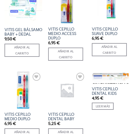
A LA
A LA
A LA
LISTA
LISTA
LISTA
DE
DE
DE
DESEOS
DESEOS
DESEOS
VITIS CEPILLO
VITIS CEPILLO
VITIS GEL BÁLSAMO
MEDIO ACCESS
SUAVE DUPLO
BABY + DEDAL
DUPLO
6,95
€
9,50
€
6,95
€
AÑADIR AL
AÑADIR AL
AÑADIR AL
CARRITO
CARRITO
CARRITO
SIN EXISTENCIAS
AÑADIR
AÑADIR
AÑADIR
VITIS CEPILLO
A LA
A LA
A LA
DENTAL KIDS
LISTA
LISTA
LISTA
4,95
€
DE
DE
DE
DESEOS
DESEOS
DESEOS
LEER MÁS
VITIS CEPILLO
VITIS CEPILLO
MEDIO DUPLO
DENTAL BABY
6,95
€
5,25
€
AÑADIR AL
AÑADIR AL