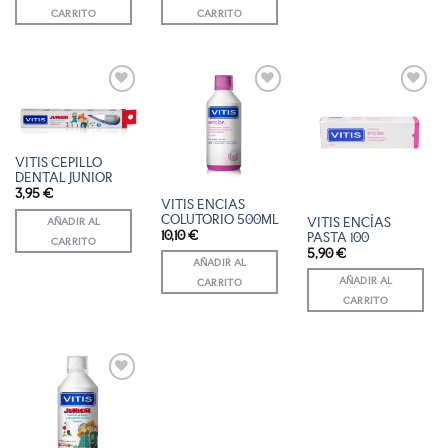
CARRITO
CARRITO
AÑADIR
AÑADIR
AÑADIR
A LA
A LA
A LA
LISTA
LISTA
LISTA
DE
DE
DE
VITIS CEPILLO
DESEOS
DESEOS
DESEOS
DENTAL JUNIOR
3,95
€
VITIS ENCIAS
COLUTORIO 500ML
AÑADIR AL
VITIS ENCÍAS
10,10
€
PASTA 100
CARRITO
5,90
€
AÑADIR AL
AÑADIR AL
CARRITO
CARRITO
AÑADIR
A LA
LISTA
DE