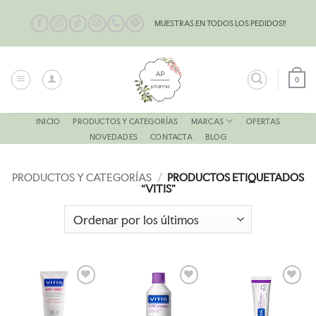
Saltar
al
MUESTRAS EN TODOS LOS PEDIDOS!!
contenido
0
MARCAS
INICIO
PRODUCTOS Y CATEGORÍAS
OFERTAS
NOVEDADES
CONTACTA
BLOG
PRODUCTOS Y CATEGORÍAS
/
PRODUCTOS ETIQUETADOS
“VITIS”
AÑADIR
AÑADIR
AÑADIR
A LA
A LA
A LA
LISTA
LISTA
LISTA