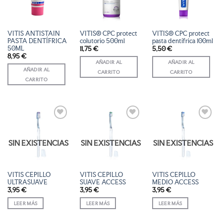
DE
DE
DE
DESEOS
DESEOS
DESEOS
VITIS ANTISTAIN
VITIS® CPC protect
VITIS® CPC protect
PASTA DENTÍFRICA
colutorio 500ml
pasta dentífrica 100ml
50ML
11,75
€
5,50
€
8,95
€
AÑADIR AL
AÑADIR AL
AÑADIR AL
CARRITO
CARRITO
CARRITO
AÑADIR
AÑADIR
AÑADIR
A LA
A LA
A LA
LISTA
LISTA
LISTA
SIN EXISTENCIAS
SIN EXISTENCIAS
SIN EXISTENCIAS
DE
DE
DE
DESEOS
DESEOS
DESEOS
VITIS CEPILLO
VITIS CEPILLO
VITIS CEPILLO
ULTRASUAVE
SUAVE ACCESS
MEDIO ACCESS
3,95
€
3,95
€
3,95
€
LEER MÁS
LEER MÁS
LEER MÁS