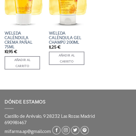
WELEDA
WELEDA
CALÉNDULA
CALÉNDULA GEL
CREMA PAÑAL
CHAMPÚ 200ML
75ML
11,25
€
10,95
€
AÑADIR AL
AÑADIR AL
CARRITO
CARRITO
DÓNDE ESTAMOS
Castillo de Arévalo, 9 28232 Las Rozas Madrid
690981467
mifarma.ap@gmail.com