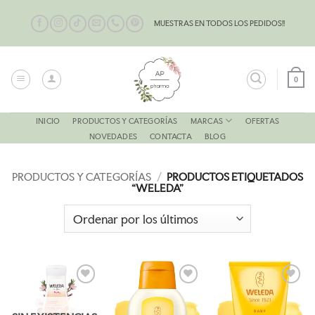
Saltar
al
MUESTRAS EN TODOS LOS PEDIDOS!!
contenido
0
MARCAS
INICIO
PRODUCTOS Y CATEGORÍAS
OFERTAS
NOVEDADES
CONTACTA
BLOG
PRODUCTOS Y CATEGORÍAS
/
PRODUCTOS ETIQUETADOS
“WELEDA”
AÑADIR
AÑADIR
AÑADIR
A LA
A LA
A LA
LISTA
LISTA
LISTA