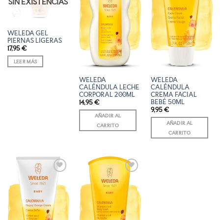
SIN EXISTENCIAS
DE
DE
DE
DESEOS
DESEOS
DESEOS
WELEDA GEL
PIERNAS LIGERAS
17,95
€
LEER MÁS
WELEDA
WELEDA
CALÉNDULA LECHE
CALÉNDULA
CORPORAL 200ML
CREMA FACIAL
BEBÉ 50ML
14,95
€
9,95
€
AÑADIR AL
AÑADIR AL
CARRITO
CARRITO
AÑADIR
AÑADIR
A LA
A LA
LISTA
LISTA
DE
DE
DESEOS
DESEOS