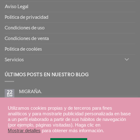
Aviso Legal
Política de privacidad
Condiciones de uso
Condiciones de venta
Política de cookies
Servicios
ÚLTIMOS POSTS EN NUESTRO BLOG
MIGRAÑA.
22
Ene
No
hay
comentarios
BIRETIX ISOREPAIR: PIELES GRASAS TENDENCIA
en
Utilizamos cookies propias y de terceros para fines
15
MIGRAÑA.
Ene
ACNEICA CON TRATAMIENTOS RETINOIDES
analíticos y para mostrarle publicidad personalizada en base
No
a un perfil elaborado a partir de sus hábitos de navegación
hay
(por ejemplo, páginas visitadas). Haga clic en
comentarios
en
Mostrar detalles
para obtener más información.
BIRETIX
Diseño:
Sulime Diseño de Soluciones
ISOREPAIR:
PIELES