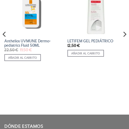
LISTA
LISTA
DE
DE
DESEOS
DESEOS
Anthelios UVMUNE Dermo-
LETIFEM GEL PEDIÁTRICO
pediatrics Fluid 50ML
12,50
€
El
El
22,50
€
19,50
€
precio
precio
AÑADIR AL CARRITO
original
actual
AÑADIR AL CARRITO
era:
es:
22,50 €.
19,50 €.
DÓNDE ESTAMOS