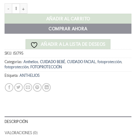
original
actual
ANTHELIOS UVMUNE 400 CREMA SPF50+ SIN PERFUME 50ml cantidad
era:
es:
21,35 €.
18,35 €.
AÑADIR AL CARRITO
COMPRAR AHORA
AÑADIR A LA LISTA DE DESEOS
SKU:
151795
Categorías:
Anthelios
,
CUIDADO BEBÉ
,
CUIDADO FACIAL
,
fotoprotección
,
fotoprotección
,
FOTOPROTECCIÓN
Etiqueta:
ANTHELIOS
DESCRIPCIÓN
VALORACIONES (0)