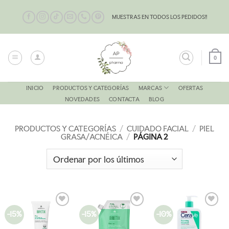
Saltar
al
MUESTRAS EN TODOS LOS PEDIDOS!!
contenido
0
MARCAS
INICIO
PRODUCTOS Y CATEGORÍAS
OFERTAS
NOVEDADES
CONTACTA
BLOG
PRODUCTOS Y CATEGORÍAS
/
CUIDADO FACIAL
/
PIEL
GRASA/ACNÉICA
/
PÁGINA 2
-15%
-15%
-10%
AÑADIR
AÑADIR
AÑADIR
A LA
A LA
A LA
LISTA
LISTA
LISTA