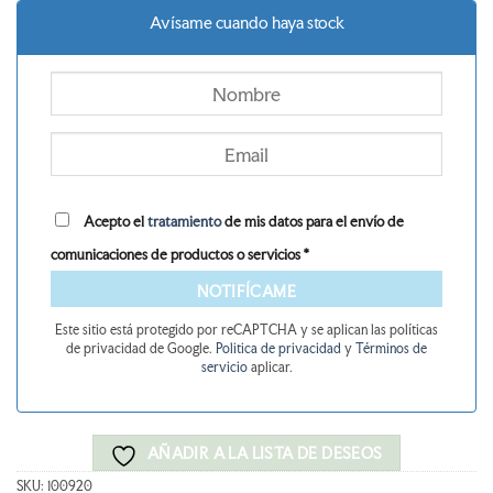
era:
es:
Avísame cuando haya stock
31,90 €.
28,71 €.
Acepto el
tratamiento
de mis datos para el envío de
comunicaciones de productos o servicios *
NOTIFÍCAME
Este sitio está protegido por reCAPTCHA y se aplican las políticas
de privacidad de Google.
Politica de privacidad
y
Términos de
servicio
aplicar.
AÑADIR A LA LISTA DE DESEOS
SKU:
100920