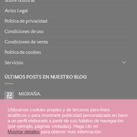
Sobre nosotras
Aviso Legal
Política de privacidad
Condiciones de uso
Condiciones de venta
Política de cookies
Servicios
ÚLTIMOS POSTS EN NUESTRO BLOG
MIGRAÑA.
22
Ene
No
hay
comentarios
BIRETIX ISOREPAIR: PIELES GRASAS TENDENCIA
en
Utilizamos cookies propias y de terceros para fines
15
MIGRAÑA.
Ene
ACNEICA CON TRATAMIENTOS RETINOIDES
analíticos y para mostrarle publicidad personalizada en base
No
a un perfil elaborado a partir de sus hábitos de navegación
hay
(por ejemplo, páginas visitadas). Haga clic en
comentarios
en
Mostrar detalles
para obtener más información.
BIRETIX
Diseño:
Sulime Diseño de Soluciones
ISOREPAIR: