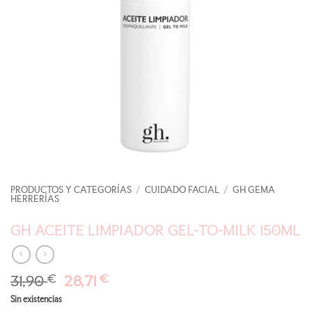
PRODUCTOS Y CATEGORÍAS
/
CUIDADO FACIAL
/
GH GEMA
HERRERÍAS
GH ACEITE LIMPIADOR GEL-TO-MILK 150ML
El
El
31,90
€
28,71
€
precio
precio
Sin existencias
original
actual