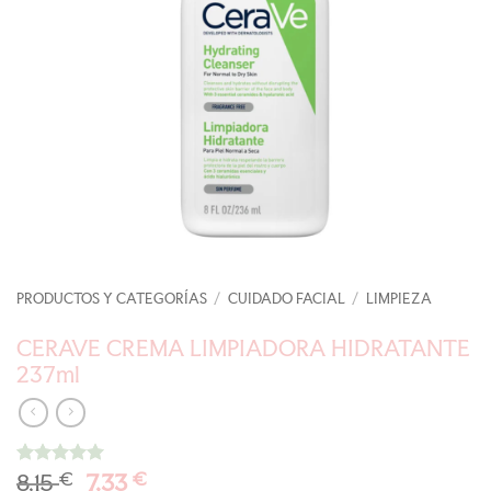
PRODUCTOS Y CATEGORÍAS
/
CUIDADO FACIAL
/
LIMPIEZA
CERAVE CREMA LIMPIADORA HIDRATANTE
237ml
El
El
8,15
€
7,33
€
Valorado
1