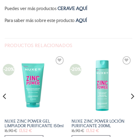
Puedes ver más productos
CERAVE AQUÍ
Para saber más sobre este producto
AQUÍ
PRODUCTOS RELACIONADOS
-20%
-20%
AÑADIR
AÑADIR
A LA
A LA
LISTA
LISTA
DE
DE
DESEOS
DESEOS
NUXE ZINC POWER GEL
NUXE ZINC POWER LOCIÓN
LIMPIADOR PURIFICANTE 150ml
PURIFICANTE 200ML
El
El
El
El
16,90
€
13,52
€
16,90
€
13,52
€
precio
precio
precio
precio