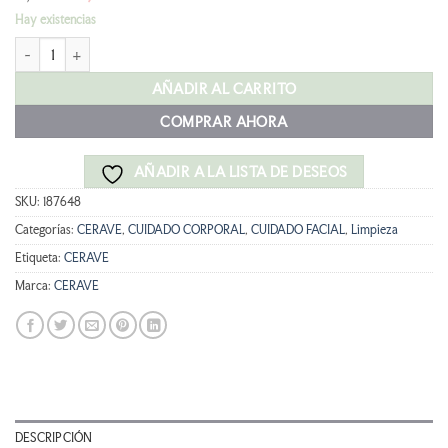
con
5
de 5
precio
precio
en base a
Hay existencias
original
actual
valoración
CERAVE CREMA LIMPIADORA HIDRATANTE 237ml cantidad
era:
es:
de un
8,15 €.
7,33 €.
cliente
AÑADIR AL CARRITO
COMPRAR AHORA
AÑADIR A LA LISTA DE DESEOS
SKU:
187648
Categorías:
CERAVE
,
CUIDADO CORPORAL
,
CUIDADO FACIAL
,
Limpieza
Etiqueta:
CERAVE
Marca:
CERAVE
DESCRIPCIÓN