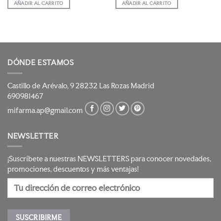
original
actual
original
actual
AÑADIR AL CARRITO
AÑADIR AL CARRITO
era:
es:
era:
es:
16,90 €.
13,52 €.
16,90 €.
13,52 €.
DÓNDE ESTAMOS
Castillo de Arévalo, 9 28232 Las Rozas Madrid
690981467
mifarma.ap@gmail.com
NEWSLETTER
¡Suscríbete a nuestras NEWSLETTERS para conocer novedades,
promociones, descuentos y más ventajas!