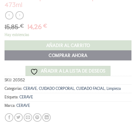
473ml
El
El
15,85
€
14,26
€
precio
precio
Hay existencias
original
actual
era:
es:
AÑADIR AL CARRITO
15,85 €.
14,26 €.
COMPRAR AHORA
AÑADIR A LA LISTA DE DESEOS
SKU:
203152
Categorías:
CERAVE
,
CUIDADO CORPORAL
,
CUIDADO FACIAL
,
Limpieza
Etiqueta:
CERAVE
Marca:
CERAVE