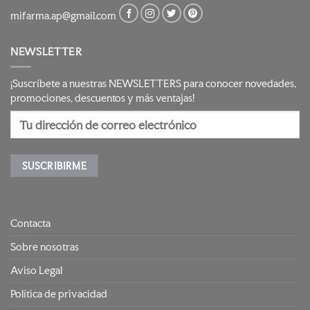
en
mifarma.ap@gmail.com
la
página
de
NEWSLETTER
producto
¡Suscríbete a nuestras NEWSLETTERS para conocer novedades,
promociones, descuentos y más ventajas!
Contacta
Sobre nosotras
Aviso Legal
Política de privacidad