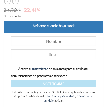
El
El
24,90
€
22,41
€
precio
precio
Sin existencias
original
actual
era:
es:
Avísame cuando haya stock
24,90 €.
22,41 €.
Acepto el
tratamiento
de mis datos para el envío de
comunicaciones de productos o servicios *
NOTIFÍCAME
Este sitio está protegido por reCAPTCHA y se aplican las políticas
de privacidad de Google.
Politica de privacidad
y
Términos de
servicio
aplicar.