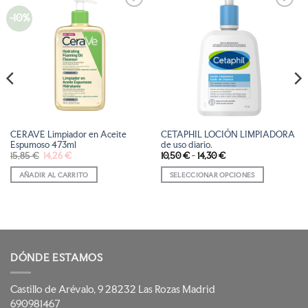
-10%
AÑADIR
AÑADIR
A LA
A LA
LISTA
LISTA
DE
DE
DESEOS
DESEOS
CERAVE Limpiador en Aceite
CETAPHIL LOCIÓN LIMPIADORA
Espumoso 473ml
de uso diario.
El
El
Rango
15,85
€
14,26
€
10,50
€
-
14,30
€
precio
precio
de
original
actual
precios:
AÑADIR AL CARRITO
SELECCIONAR OPCIONES
era:
es:
desde
15,85 €.
14,26 €.
10,50 €
Este
hasta
producto
14,30 €
tiene
múltiples
variantes.
Las
DÓNDE ESTAMOS
opciones
se
pueden
Castillo de Arévalo, 9 28232 Las Rozas Madrid
elegir
690981467