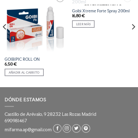
SIN EXISTENCIAS
AÑADIR
AÑADIR
Goibi Xtreme Forte Spray 200ml
A LA
A LA
16,80
€
LISTA
LISTA
DE
DE
LEER MÁS
DESEOS
DESEOS
GOIBIPIC ROLL ON
6,50
€
AÑADIR AL CARRITO
DÓNDE ESTAMOS
Castillo de Arévalo, 9 28232 Las Rozas Madrid
690981467
mifarma.ap@gmail.com