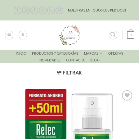
Saltar
al
MUESTRAS EN TODOS LOS PEDIDOS!!
contenido
0
MARCAS
INICIO
PRODUCTOS Y CATEGORÍAS
OFERTAS
NOVEDADES
CONTACTA
BLOG
FILTRAR
AÑADIR
A LA
LISTA
DE
DESEOS