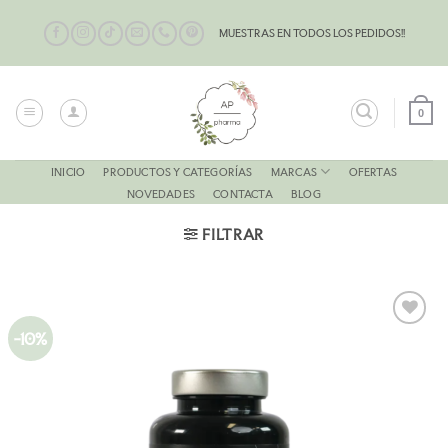
Saltar
al
MUESTRAS EN TODOS LOS PEDIDOS!!
contenido
0
MARCAS
INICIO
PRODUCTOS Y CATEGORÍAS
OFERTAS
NOVEDADES
CONTACTA
BLOG
FILTRAR
-10%
AÑADIR
A LA
LISTA
DE
DESEOS