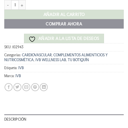
IVB Omega 3 rico en EPA 60 cápsulas cantidad
era:
es:
27,90 €.
25,11 €.
AÑADIR AL CARRITO
COMPRAR AHORA
AÑADIR A LA LISTA DE DESEOS
SKU:
102943
Categorías:
CARDIOVASCULAR
,
COMPLEMENTOS ALIMENTICIOS Y
NUTRICOSMÉTICA
,
IVB WELLNESS LAB
,
TU BOTIQUÍN
Etiqueta:
IVB
Marca:
IVB
DESCRIPCIÓN