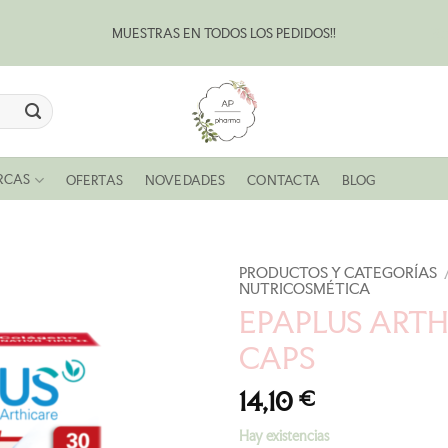
MUESTRAS EN TODOS LOS PEDIDOS!!
Bl
RCAS
OFERTAS
NOVEDADES
CONTACTA
BLOG
PRODUCTOS Y CATEGORÍAS
NUTRICOSMÉTICA
EPAPLUS ARTH
AÑADIR
CAPS
A LA
LISTA
14,10
€
DE
DESEOS
Hay existencias