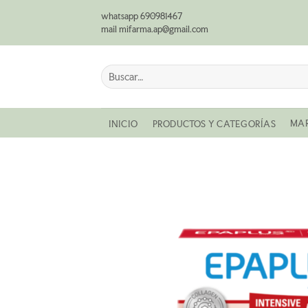
Saltar
whatsapp 690981467
al
mail mifarma.ap@gmail.com
contenido
Buscar
por:
MA
INICIO
PRODUCTOS Y CATEGORÍAS