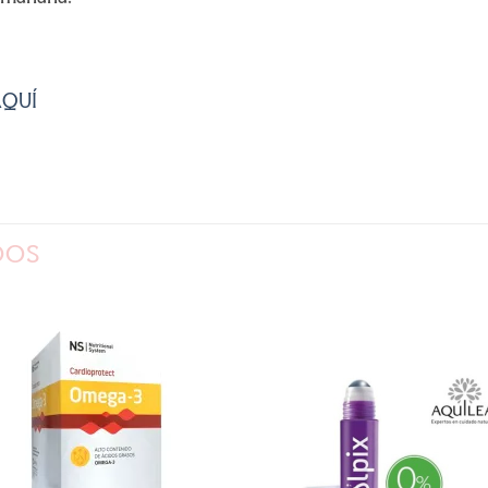
AQUÍ
DOS
AÑADIR
AÑADI
A LA
A LA
LISTA
LISTA
DE
DE
DESEOS
DESEOS