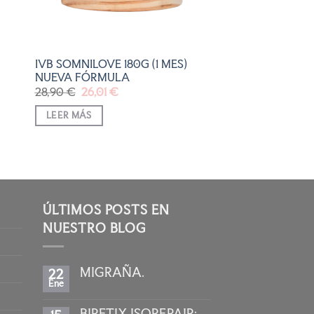
IVB SOMNILOVE 180G (1 MES)
NUEVA FÓRMULA
El
El
28,90
€
26,01
€
precio
precio
original
actual
LEER MÁS
era:
es:
28,90 €.
26,01 €.
ÚLTIMOS POSTS EN
NUESTRO BLOG
MIGRAÑA.
22
Ene
No
hay
comentarios
BIRETIX ISOREPAIR:
en