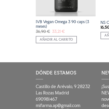
IVB Vegan Omega 3 90 caps (3
0 cápsulas
NS 
meses)
16,5
El
El
36,90
€
33,21
€
El
€
precio
precio
precio
AÑ
original
actual
l
actual
AÑADIR AL CARRITO
era:
es:
es:
36,90 €.
33,21 €.
€.
25,07 €.
DÓNDE ESTAMOS
NE
Castillo de Arévalo, 9 28232
¡Su
Las Rozas Madrid
NEW
690981467
nov
mifarma.ap@gmail.com
des