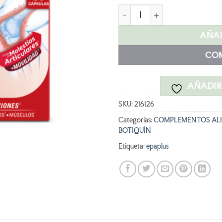
EPAPLUS ARTHICARE INTENS
AÑAD
CO
AÑADIR 
SKU:
216126
Categorías:
COMPLEMENTOS ALI
BOTIQUÍN
Etiqueta:
epaplus