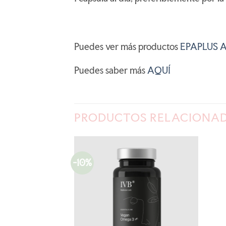
Puedes ver más productos
EPAPLUS 
Puedes saber más
AQUÍ
PRODUCTOS RELACIONA
-10%
AÑADIR
AÑADIR
A LA
A LA
LISTA
LISTA
DE
DE
STENCIAS
DESEOS
DESEOS