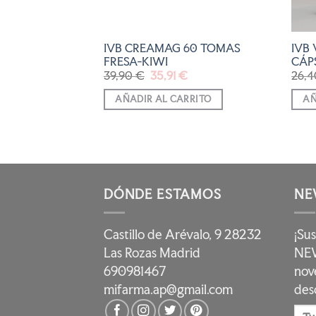
IVB CREAMAG 60 TOMAS
IVB
A GOTAS 30ML
FRESA-KIWI
CÁPS
El
El
39,90
€
35,91
€
26,
precio
precio
RRITO
original
actual
AÑADIR AL CARRITO
AÑ
era:
es:
39,90 €.
35,91 €.
DÓNDE ESTAMOS
NE
Castillo de Arévalo, 9 28232
¡Su
Las Rozas Madrid
NEW
690981467
nov
mifarma.ap@gmail.com
des