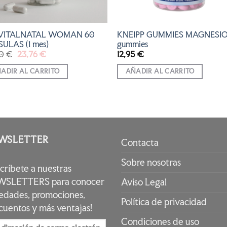
 VITALNATAL WOMAN 60
KNEIPP GUMMIES MAGNESIO
ULAS (1 mes)
gummies
El
El
40
€
23,76
€
12,95
€
precio
precio
original
actual
ADIR AL CARRITO
AÑADIR AL CARRITO
era:
es:
26,40 €.
23,76 €.
WSLETTER
Contacta
Sobre nosotras
scríbete a nuestras
SLETTERS para conocer
Aviso Legal
edades, promociones,
Política de privacidad
cuentos y más ventajas!
Condiciones de uso