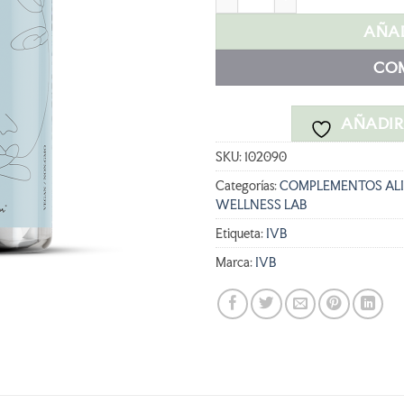
35,90 €.
32
AÑAD
CO
AÑADIR 
SKU:
102090
Categorías:
COMPLEMENTOS ALI
WELLNESS LAB
Etiqueta:
IVB
Marca:
IVB