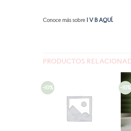
Conoce más sobre
I V B AQUÍ.
PRODUCTOS RELACIONA
-10%
-10%
AÑADIR
AÑADIR
A LA
A LA
LISTA
LISTA
DE
DE
DESEOS
DESEOS