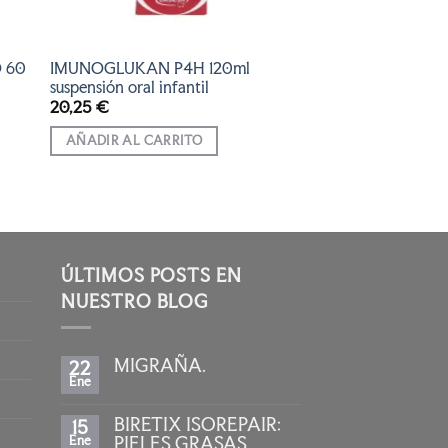
 60
IMUNOGLUKAN P4H 120ml
suspensión oral infantil
20,25
€
AÑADIR AL CARRITO
ÚLTIMOS POSTS EN
NUESTRO BLOG
MIGRAÑA.
22
Ene
No
hay
comentarios
BIRETIX ISOREPAIR:
15
en
MIGRAÑA.
Ene
PIELES GRASAS