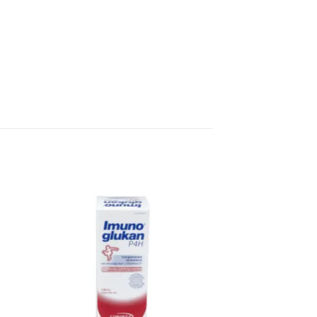
R
AÑADIR
A LA
LISTA
DE
DESEOS