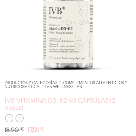
PRODUCTOS Y CATEGORÍAS
/
COMPLEMENTOS ALIMENTICIOS Y
NUTRICOSMÉTICA
/
IVB WELLNESS LAB
IVB VITAMINA D3+K2 60 CÁPSULAS (2
meses)
El
El
18,90
€
17,01
€
precio
precio