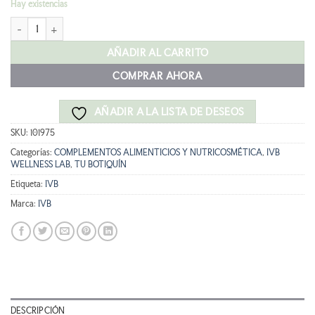
Hay existencias
original
actual
IVB VITAMINA D3+K2 60 CÁPSULAS (2 meses) cantidad
era:
es:
18,90 €.
17,01 €.
AÑADIR AL CARRITO
COMPRAR AHORA
AÑADIR A LA LISTA DE DESEOS
SKU:
101975
Categorías:
COMPLEMENTOS ALIMENTICIOS Y NUTRICOSMÉTICA
,
IVB
WELLNESS LAB
,
TU BOTIQUÍN
Etiqueta:
IVB
Marca:
IVB
DESCRIPCIÓN