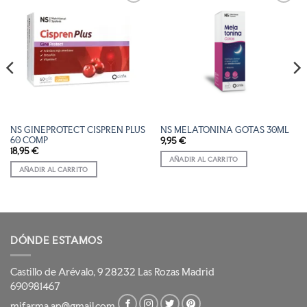
AÑADIR
AÑADIR
A LA
A LA
LISTA
LISTA
DE
DE
DESEOS
DESEOS
NS GINEPROTECT CISPREN PLUS
NS MELATONINA GOTAS 30ML
60 COMP
9,95
€
18,95
€
AÑADIR AL CARRITO
AÑADIR AL CARRITO
DÓNDE ESTAMOS
Castillo de Arévalo, 9 28232 Las Rozas Madrid
690981467
mifarma.ap@gmail.com