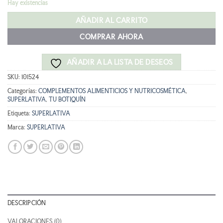
Hay existencias
original
actual
era:
es:
AÑADIR AL CARRITO
29,90 €.
26,91 €.
COMPRAR AHORA
AÑADIR A LA LISTA DE DESEOS
SKU:
101524
Categorías:
COMPLEMENTOS ALIMENTICIOS Y NUTRICOSMÉTICA
,
SUPERLATIVA
,
TU BOTIQUÍN
Etiqueta:
SUPERLATIVA
Marca:
SUPERLATIVA
DESCRIPCIÓN
VALORACIONES (0)