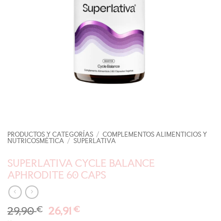
PRODUCTOS Y CATEGORÍAS
/
COMPLEMENTOS ALIMENTICIOS Y
NUTRICOSMÉTICA
/
SUPERLATIVA
SUPERLATIVA CYCLE BALANCE
APHRODITE 60 CAPS
El
El
29,90
€
26,91
€
precio
precio