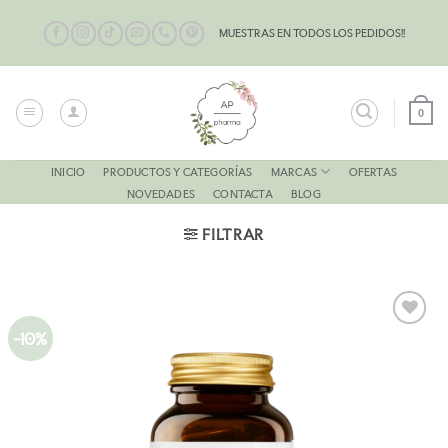
Saltar
al
MUESTRAS EN TODOS LOS PEDIDOS!!
contenido
0
MARCAS
INICIO
PRODUCTOS Y CATEGORÍAS
OFERTAS
NOVEDADES
CONTACTA
BLOG
FILTRAR
-10%
AÑADIR
A LA
LISTA
DE
DESEOS