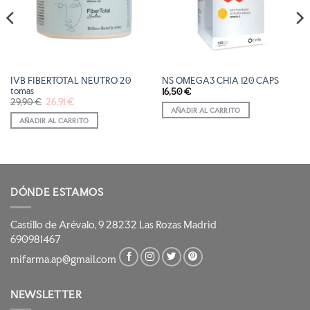
DESEOS
DESEOS
IVB FIBERTOTAL NEUTRO 20
NS OMEGA3 CHIA 120 CAPS
tomas
16,50
€
El
El
29,90
€
26,91
€
precio
precio
AÑADIR AL CARRITO
original
actual
AÑADIR AL CARRITO
era:
es:
29,90 €.
26,91 €.
DÓNDE ESTAMOS
Castillo de Arévalo, 9 28232 Las Rozas Madrid
690981467
mifarma.ap@gmail.com
NEWSLETTER