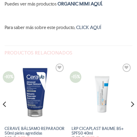
Puedes ver más productos
ORGANIC MIMI AQUÍ.
Para saber más sobre este producto,
CLICK AQUÍ
PRODUCTOS RELACIONADOS
-10%
-15%
AÑADIR
AÑADIR
A LA
A LA
LISTA
LISTA
DE
DE
DESEOS
DESEOS
CERAVE BÁLSAMO REPARADOR
LRP CICAPLAST BAUME B5+
50ml pieles agredidas
SPF50 40ml