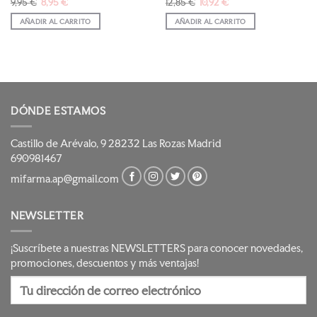
El
El
El
El
9,95
€
8,95
€
12,85
€
10,92
€
precio
precio
precio
precio
original
actual
original
actual
AÑADIR AL CARRITO
AÑADIR AL CARRITO
era:
es:
era:
es:
9,95 €.
8,95 €.
12,85 €.
10,92 €.
DÓNDE ESTAMOS
Castillo de Arévalo, 9 28232 Las Rozas Madrid
690981467
mifarma.ap@gmail.com
NEWSLETTER
¡Suscríbete a nuestras NEWSLETTERS para conocer novedades,
promociones, descuentos y más ventajas!