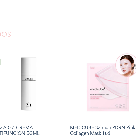
DOS
AÑADIR
AÑADI
A LA
A LA
LISTA
LISTA
DE
DE
DESEOS
DESEOS
AZA GZ CREMA
MEDICUBE Salmon PDRN Pink
TIFUNCION 50ML
Collagen Mask 1 ud