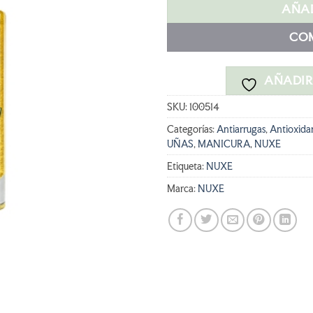
era:
e
AÑAD
80,90 €.
6
CO
AÑADIR 
SKU:
100514
Categorías:
Antiarrugas
,
Antioxida
UÑAS
,
MANICURA
,
NUXE
Etiqueta:
NUXE
Marca:
NUXE