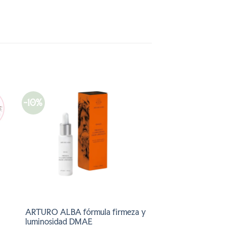
-10%
R
AÑADIR
A LA
LISTA
DE
DESEOS
ARTURO ALBA fórmula firmeza y
luminosidad DMAE