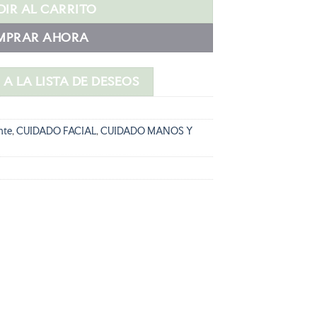
s:
IR AL CARRITO
4,72 €.
MPRAR AHORA
A LA LISTA DE DESEOS
nte
,
CUIDADO FACIAL
,
CUIDADO MANOS Y