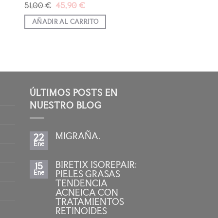
El
El
51,00
€
45,90
€
precio
precio
original
actual
AÑADIR AL CARRITO
era:
es:
51,00 €.
45,90 €.
ÚLTIMOS POSTS EN
NUESTRO BLOG
MIGRAÑA.
22
Ene
No
hay
comentarios
BIRETIX ISOREPAIR:
15
en
MIGRAÑA.
Ene
PIELES GRASAS
TENDENCIA
ACNEICA CON
TRATAMIENTOS
RETINOIDES