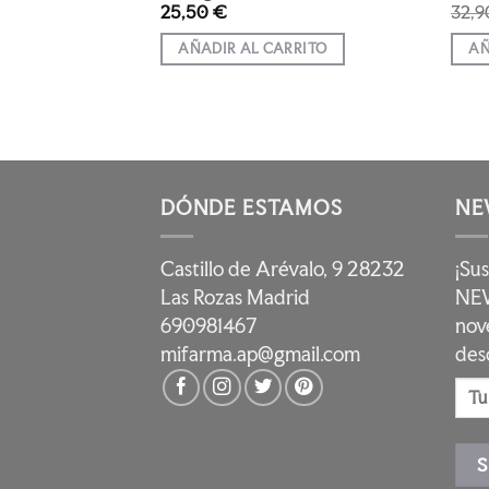
El
€
25,50
€
32,
precio
l
actual
RRITO
AÑADIR AL CARRITO
AÑ
es:
€.
38,03 €.
DÓNDE ESTAMOS
NE
Castillo de Arévalo, 9 28232
¡Su
Las Rozas Madrid
NEW
690981467
nov
mifarma.ap@gmail.com
des