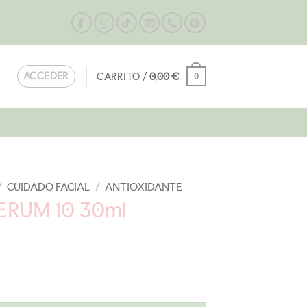
og
Contacta
ACCEDER
CARRITO /
0,00
€
0
/
CUIDADO FACIAL
/
ANTIOXIDANTE
ERUM 10 30ml
l
recio
ctual