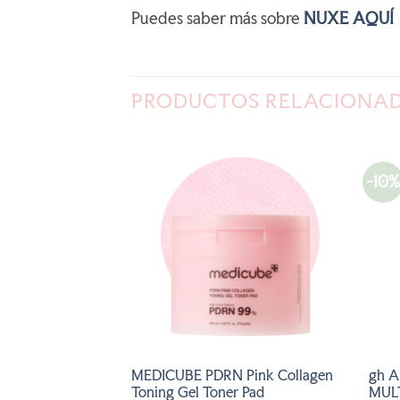
Puedes saber más sobre
NUXE AQUÍ
PRODUCTOS RELACIONA
-10%
AÑADIR
AÑADIR
A LA
A LA
LISTA
LISTA
DE
DE
DESEOS
DESEOS
IN C12 30ml
MEDICUBE PDRN Pink Collagen
gh 
Toning Gel Toner Pad
MUL