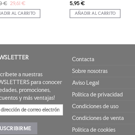
El
El
90
€
29,61
€
5,95
€
precio
precio
original
actual
ADIR AL CARRITO
AÑADIR AL CARRITO
era:
es:
32,90 €.
29,61 €.
WSLETTER
Contacta
Sobre nosotras
scríbete a nuestras
SLETTERS para conocer
Aviso Legal
edades, promociones,
Política de privacidad
cuentos y más ventajas!
Condiciones de uso
Condiciones de venta
Política de cookies