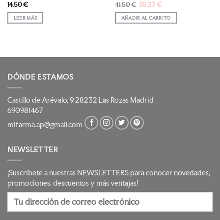
El
El
14,50
€
41,50
€
35,27
€
precio
precio
original
actual
LEER MÁS
AÑADIR AL CARRITO
era:
es:
41,50 €.
35,27 €.
DÓNDE ESTAMOS
Castillo de Arévalo, 9 28232 Las Rozas Madrid
690981467
mifarma.ap@gmail.com
NEWSLETTER
¡Suscríbete a nuestras NEWSLETTERS para conocer novedades,
promociones, descuentos y más ventajas!