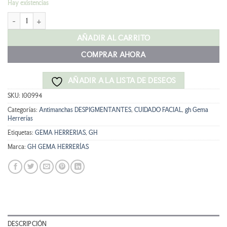
Hay existencias
original
actual
gh 10 NAM-TD DESPIGMENTANTE SERUM 30ML cantidad
era:
es:
34,90 €.
31,41 €.
AÑADIR AL CARRITO
COMPRAR AHORA
AÑADIR A LA LISTA DE DESEOS
SKU:
100994
Categorías:
Antimanchas DESPIGMENTANTES
,
CUIDADO FACIAL
,
gh Gema
Herrerías
Etiquetas:
GEMA HERRERIAS
,
GH
Marca:
GH GEMA HERRERÍAS
DESCRIPCIÓN