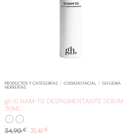
PRODUCTOS Y CATEGORÍAS
/
CUIDADO FACIAL
/
GH GEMA
HERRERÍAS
gh 10 NAM-TD DESPIGMENTANTE SERUM
30ML
El
El
34,90
€
31,41
€
precio
precio