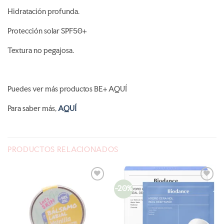
Hidratación profunda.
Protección solar SPF50+
Textura no pegajosa.
Puedes ver más productos BE+ AQUÍ
Para saber más,
AQUÍ
PRODUCTOS RELACIONADOS
-20%
AÑADIR
AÑADIR
A LA
A LA
LISTA
LISTA
DE
DE
DESEOS
DESEOS