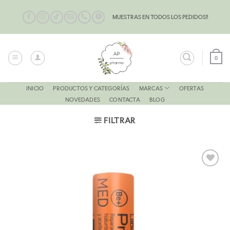
Saltar
al
MUESTRAS EN TODOS LOS PEDIDOS!!
contenido
0
MARCAS
INICIO
PRODUCTOS Y CATEGORÍAS
OFERTAS
NOVEDADES
CONTACTA
BLOG
FILTRAR
AÑADIR
A LA
LISTA
DE
DESEOS