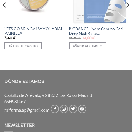
LETS GO SKIN BÁLSAMO LABIAL
BIODANCE Hydro Cera-nol Real
VAINILLA
Deep Mask 4 masc
El
El
3,40
€
18,25
€
14,60
€
precio
precio
original
actual
AÑADIR AL CARRITO
AÑADIR AL CARRITO
era:
es:
18,25 €.
14,60 €.
DÓNDE ESTAMOS
Castillo de Arévalo, 9 28232 Las Rozas Madrid
690981467
mifarma.ap@gmail.com
NEWSLETTER