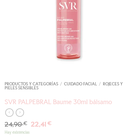
PRODUCTOS Y CATEGORÍAS
/
CUIDADO FACIAL
/
ROJECES Y
PIELES SENSIBLES
SVR PALPEBRAL Baume 30ml bálsamo
El
El
24,90
€
22,41
€
precio
precio
Hay existencias
original
actual