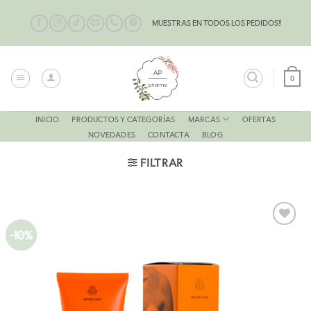
Saltar
al
MUESTRAS EN TODOS LOS PEDIDOS!!
contenido
0
MARCAS
INICIO
PRODUCTOS Y CATEGORÍAS
OFERTAS
NOVEDADES
CONTACTA
BLOG
FILTRAR
-10%
AÑADIR
A LA
LISTA
DE
DESEOS