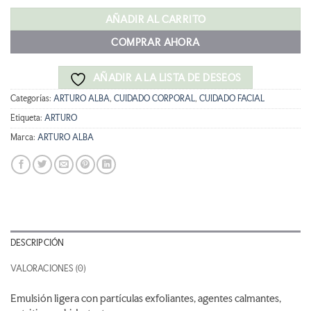
original
actual
era:
es:
AÑADIR AL CARRITO
37,00 €.
33,30 €.
COMPRAR AHORA
AÑADIR A LA LISTA DE DESEOS
Categorías:
ARTURO ALBA
,
CUIDADO CORPORAL
,
CUIDADO FACIAL
Etiqueta:
ARTURO
Marca:
ARTURO ALBA
DESCRIPCIÓN
VALORACIONES (0)
Emulsión ligera con partículas exfoliantes, agentes calmantes,