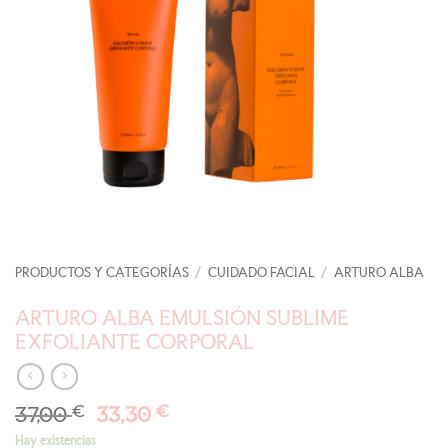
PRODUCTOS Y CATEGORÍAS
/
CUIDADO FACIAL
/
ARTURO ALBA
ARTURO ALBA EMULSIÓN SUBLIME
EXFOLIANTE CORPORAL
El
El
37,00
€
33,30
€
precio
precio
Hay existencias