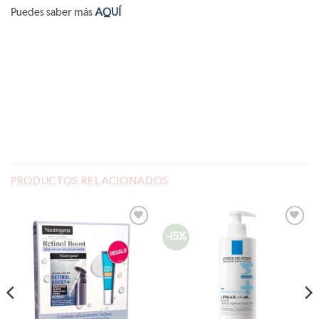
Puedes saber más
AQUÍ
PRODUCTOS RELACIONADOS
-15%
AÑADIR
AÑADIR
A LA
A LA
LISTA
LISTA
DE
DE
DESEOS
DESEOS