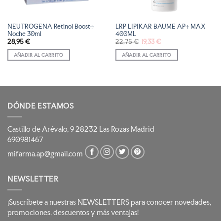
NEUTROGENA Retinol Boost+
LRP LIPIKAR BAUME AP+ MAX
Noche 30ml
400ML
El
El
28,95
€
22,75
€
19,33
€
precio
precio
original
actual
AÑADIR AL CARRITO
AÑADIR AL CARRITO
era:
es:
22,75 €.
19,33 €.
DÓNDE ESTAMOS
Castillo de Arévalo, 9 28232 Las Rozas Madrid
690981467
mifarma.ap@gmail.com
NEWSLETTER
¡Suscríbete a nuestras NEWSLETTERS para conocer novedades,
promociones, descuentos y más ventajas!