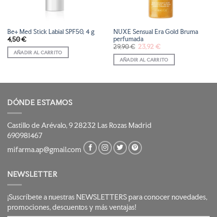
Be+ Med Stick Labial SPF50, 4 g
NUXE Sensual Era Gold Bruma
perfumada
4,50
€
El
El
29,90
€
23,92
€
precio
precio
AÑADIR AL CARRITO
original
actual
AÑADIR AL CARRITO
era:
es:
29,90 €.
23,92 €.
DÓNDE ESTAMOS
Castillo de Arévalo, 9 28232 Las Rozas Madrid
690981467
mifarma.ap@gmail.com
NEWSLETTER
¡Suscríbete a nuestras NEWSLETTERS para conocer novedades,
promociones, descuentos y más ventajas!