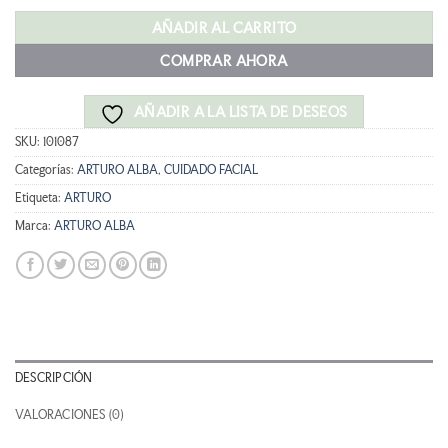
original
actual
era:
es:
AÑADIR AL CARRITO
49,00 €.
44,10 €.
COMPRAR AHORA
AÑADIR A LA LISTA DE DESEOS
SKU:
101087
Categorías:
ARTURO ALBA
,
CUIDADO FACIAL
Etiqueta:
ARTURO
Marca:
ARTURO ALBA
DESCRIPCIÓN
VALORACIONES (0)