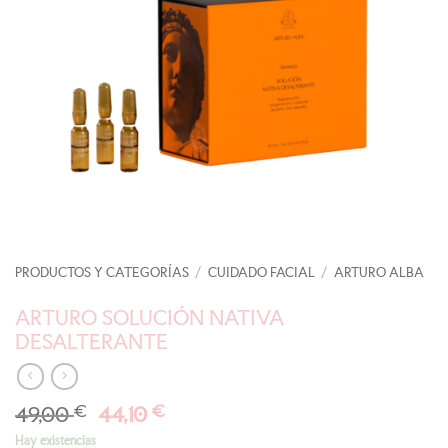
PRODUCTOS Y CATEGORÍAS
/
CUIDADO FACIAL
/
ARTURO ALBA
ARTURO SOLUCIÓN NATIVA
DESALTERANTE
El
El
49,00
€
44,10
€
precio
precio
Hay existencias