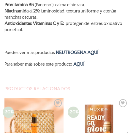
Provitamina B5
(Pantenol): calma e hidrata.
Niacinamida al 2%:
luminosidad, textura uniforme y atenúa
manchas oscuras.
Antioxidantes Vitaminas C y E:
protegen del estrés oxidativo
por el sol.
Puedes ver más productos
NEUTROGENA AQUÍ
Para saber más sobre este producto
AQUÍ
PRODUCTOS RELACIONADOS
-30%
-20%
AÑADIR
AÑADIR
A LA
A LA
LISTA
LISTA
DE
DE
DESEOS
DESEOS