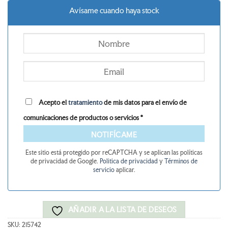
era:
es:
Avísame cuando haya stock
18,50 €.
16,65 €.
Acepto el
tratamiento
de mis datos para el envío de
comunicaciones de productos o servicios *
NOTIFÍCAME
Este sitio está protegido por reCAPTCHA y se aplican las políticas
de privacidad de Google.
Politica de privacidad
y
Términos de
servicio
aplicar.
AÑADIR A LA LISTA DE DESEOS
SKU:
215742