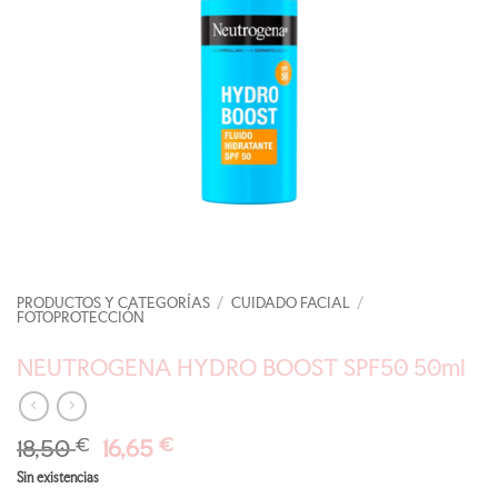
PRODUCTOS Y CATEGORÍAS
/
CUIDADO FACIAL
/
FOTOPROTECCIÓN
NEUTROGENA HYDRO BOOST SPF50 50ml
El
El
18,50
€
16,65
€
precio
precio
Sin existencias
original
actual