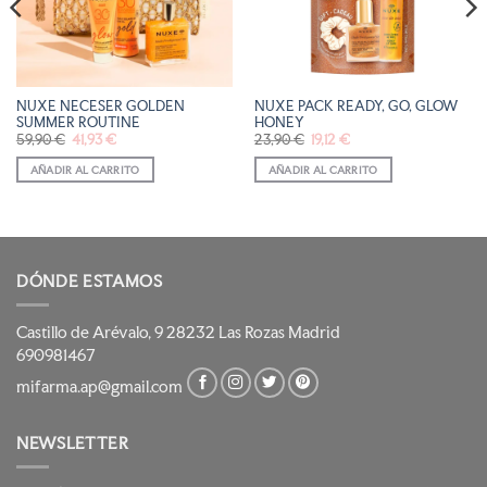
NUXE NECESER GOLDEN
NUXE PACK READY, GO, GLOW
SUMMER ROUTINE
HONEY
El
El
El
El
59,90
€
41,93
€
23,90
€
19,12
€
precio
precio
precio
precio
original
actual
original
actual
AÑADIR AL CARRITO
AÑADIR AL CARRITO
era:
es:
era:
es:
59,90 €.
41,93 €.
23,90 €.
19,12 €.
DÓNDE ESTAMOS
Castillo de Arévalo, 9 28232 Las Rozas Madrid
690981467
mifarma.ap@gmail.com
NEWSLETTER