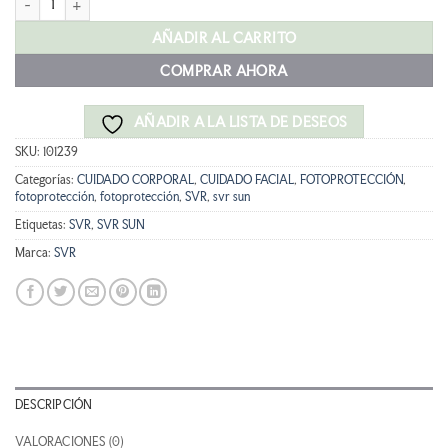
era:
es:
16,90 €.
15,21 €.
AÑADIR AL CARRITO
COMPRAR AHORA
AÑADIR A LA LISTA DE DESEOS
SKU:
101239
Categorías:
CUIDADO CORPORAL
,
CUIDADO FACIAL
,
FOTOPROTECCIÓN
,
fotoprotección
,
fotoprotección
,
SVR
,
svr sun
Etiquetas:
SVR
,
SVR SUN
Marca:
SVR
DESCRIPCIÓN
VALORACIONES (0)