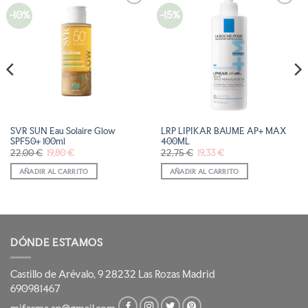
-10%
-15%
AÑADIR
AÑADIR
A LA
A LA
LISTA
LISTA
DE
DE
DESEOS
DESEOS
SVR SUN Eau Solaire Glow
LRP LIPIKAR BAUME AP+ MAX
SPF50+ 100ml
400ML
El
El
El
El
22,00
€
19,80
€
22,75
€
19,33
€
precio
precio
precio
precio
original
actual
original
actual
AÑADIR AL CARRITO
AÑADIR AL CARRITO
era:
es:
era:
es:
22,00 €.
19,80 €.
22,75 €.
19,33 €.
DÓNDE ESTAMOS
Castillo de Arévalo, 9 28232 Las Rozas Madrid
690981467