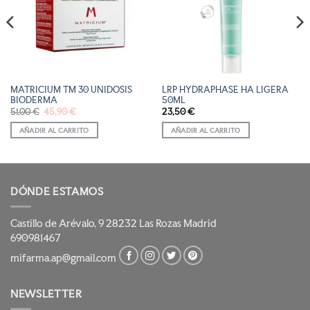
DE
DE
DESEOS
DESEOS
MATRICIUM TM 30 UNIDOSIS
LRP HYDRAPHASE HA LIGERA
BIODERMA
50ML
El
El
51,00
€
45,90
€
23,50
€
precio
precio
original
actual
AÑADIR AL CARRITO
AÑADIR AL CARRITO
era:
es:
51,00 €.
45,90 €.
DÓNDE ESTAMOS
Castillo de Arévalo, 9 28232 Las Rozas Madrid
690981467
mifarma.ap@gmail.com
NEWSLETTER