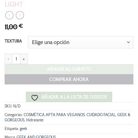
LIGHT
11,00
€
TEXTURA
GEEK & GORGEOUS HA5 30ML RICH OR LIGHT cantidad
AÑADIR AL CARRITO
COMPRAR AHORA
AÑADIR A LA LISTA DE DESEOS
SKU:
N/D
Categorías:
COSMÉTICA APTA PARA VEGANOS
,
CUIDADO FACIAL
,
GEEK &
GORGEOUS
,
Hidratante
Etiqueta:
geek
Marca:
GEEK AND GORGEOUS