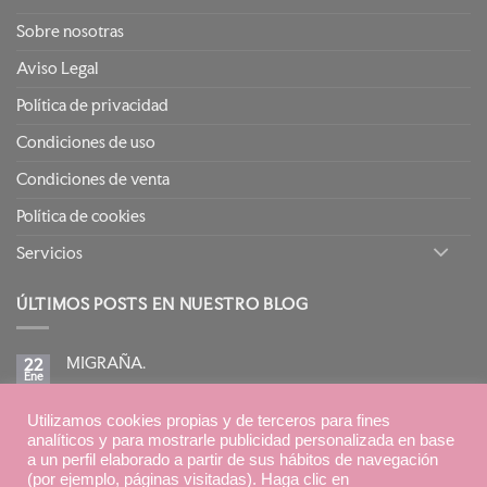
Sobre nosotras
Aviso Legal
Política de privacidad
Condiciones de uso
Condiciones de venta
Política de cookies
Servicios
ÚLTIMOS POSTS EN NUESTRO BLOG
MIGRAÑA.
22
Ene
No
hay
comentarios
BIRETIX ISOREPAIR: PIELES GRASAS TENDENCIA
en
Utilizamos cookies propias y de terceros para fines
15
MIGRAÑA.
Ene
ACNEICA CON TRATAMIENTOS RETINOIDES
analíticos y para mostrarle publicidad personalizada en base
No
a un perfil elaborado a partir de sus hábitos de navegación
hay
(por ejemplo, páginas visitadas). Haga clic en
comentarios