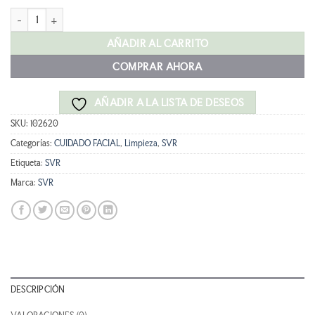
original
actual
SVR SENSIFINE BÁLSAMO LIMPIADOR 200ml cantidad
era:
es:
24,90 €.
22,41 €.
AÑADIR AL CARRITO
COMPRAR AHORA
AÑADIR A LA LISTA DE DESEOS
SKU:
102620
Categorías:
CUIDADO FACIAL
,
Limpieza
,
SVR
Etiqueta:
SVR
Marca:
SVR
DESCRIPCIÓN