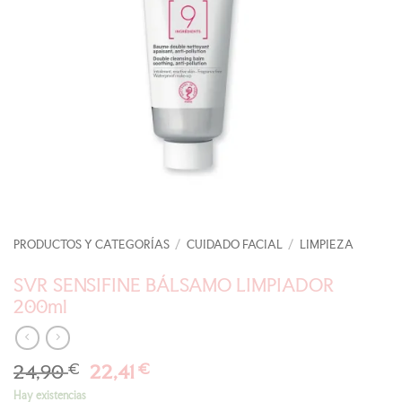
PRODUCTOS Y CATEGORÍAS
/
CUIDADO FACIAL
/
LIMPIEZA
SVR SENSIFINE BÁLSAMO LIMPIADOR
200ml
El
El
24,90
€
22,41
€
precio
precio
Hay existencias