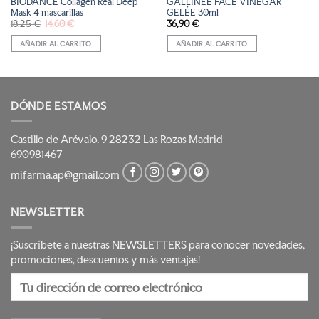
BIODANCE Collagen Real Deep
GALLINÉE FACE VINEGAR
Mask 4 mascarillas
GELÉE 30ml
El
El
18,25
€
14,60
€
36,90
€
precio
precio
original
actual
AÑADIR AL CARRITO
AÑADIR AL CARRITO
era:
es:
18,25 €.
14,60 €.
DÓNDE ESTAMOS
Castillo de Arévalo, 9 28232 Las Rozas Madrid
690981467
mifarma.ap@gmail.com
NEWSLETTER
¡Suscríbete a nuestras NEWSLETTERS para conocer novedades,
promociones, descuentos y más ventajas!