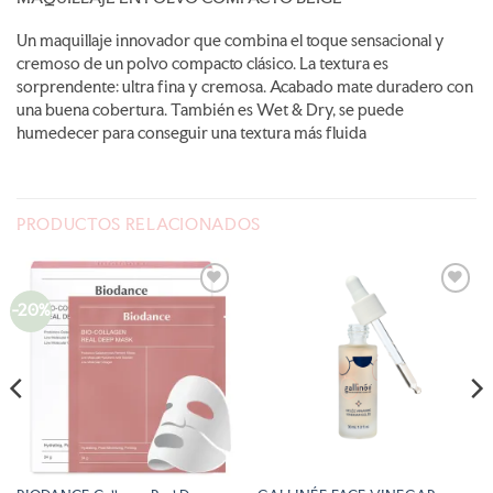
Un maquillaje innovador que combina el toque sensacional y
cremoso de un polvo compacto clásico. La textura es
sorprendente: ultra fina y cremosa. Acabado mate duradero con
una buena cobertura. También es Wet & Dry, se puede
humedecer para conseguir una textura más fluida
PRODUCTOS RELACIONADOS
-20%
AÑADIR
AÑADIR
A LA
A LA
LISTA
LISTA
DE
DE
DESEOS
DESEOS