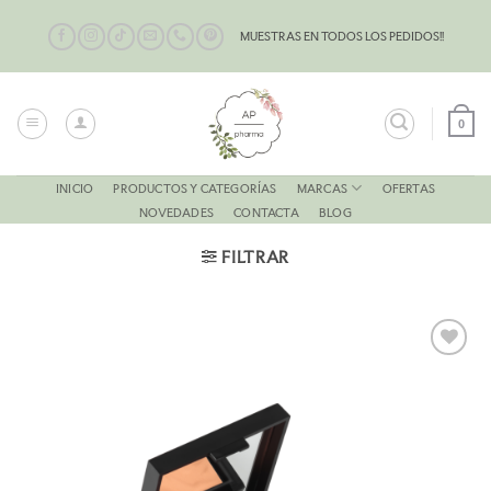
Saltar
al
MUESTRAS EN TODOS LOS PEDIDOS!!
contenido
0
MARCAS
INICIO
PRODUCTOS Y CATEGORÍAS
OFERTAS
NOVEDADES
CONTACTA
BLOG
FILTRAR
AÑADIR
A LA
LISTA
DE
DESEOS