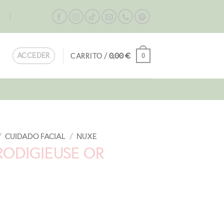
og
Contacta
ACCEDER
CARRITO /
0,00
€
0
/
CUIDADO FACIAL
/
NUXE
RODIGIEUSE OR
l
recio
ctual