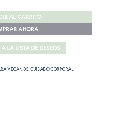
s:
R 100ML cantidad
9,52 €.
IR AL CARRITO
MPRAR AHORA
A LA LISTA DE DESEOS
ARA VEGANOS
,
CUIDADO CORPORAL
,