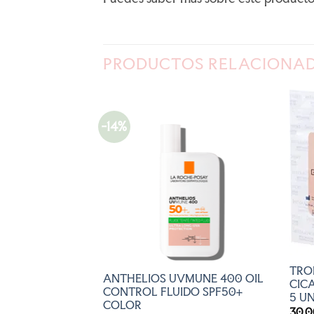
PRODUCTOS RELACIONA
-14%
AÑADIR
AÑADIR
A LA
A LA
LISTA
LISTA
DE
DE
DESEOS
DESEOS
TRO
CEITE LAVANTE
ANTHELIOS UVMUNE 400 OIL
CIC
CONTROL FLUIDO SPF50+
5 U
COLOR
El
€
30,