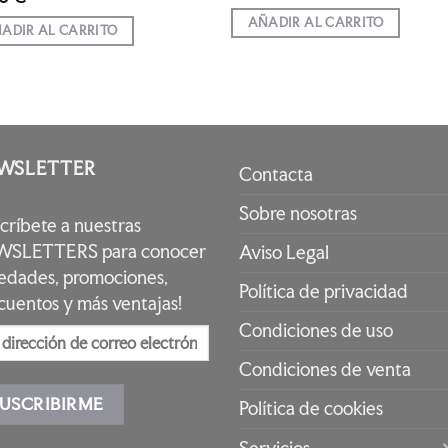
precio
precio
original
actual
AÑADIR AL CARRITO
era:
es:
ADIR AL CARRITO
34,50 €.
24,15 €.
WSLETTER
Contacta
Sobre nosotras
scríbete a nuestras
SLETTERS para conocer
Aviso Legal
edades, promociones,
Política de privacidad
cuentos y más ventajas!
Condiciones de uso
Condiciones de venta
Política de cookies