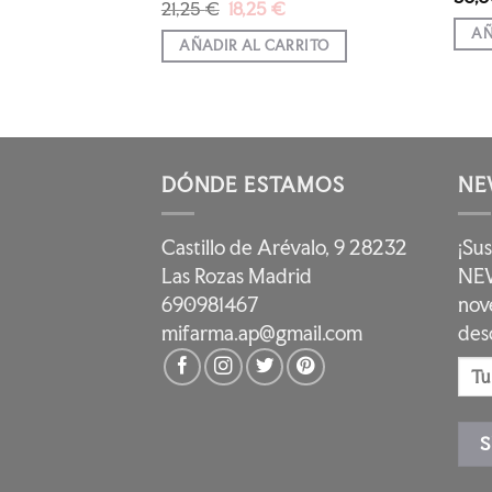
precio
El
El
21,25
€
18,25
€
l
actual
precio
precio
RRITO
es:
AÑ
original
actual
AÑADIR AL CARRITO
€.
19,97 €.
era:
es:
21,25 €.
18,25 €.
DÓNDE ESTAMOS
NE
Castillo de Arévalo, 9 28232
¡Su
Las Rozas Madrid
NEW
690981467
nov
mifarma.ap@gmail.com
des