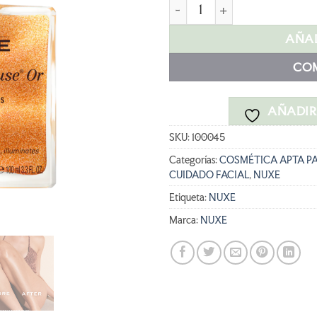
era:
e
NUXE HUILE PRODIGIEUSE O
36,90 €.
2
AÑAD
CO
AÑADIR 
SKU:
100045
Categorías:
COSMÉTICA APTA P
CUIDADO FACIAL
,
NUXE
Etiqueta:
NUXE
Marca:
NUXE