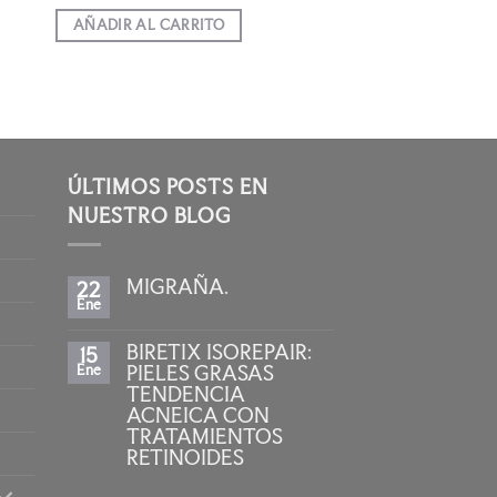
precio
precio
original
actual
AÑADIR AL CARRITO
era:
es:
22,75 €.
19,33 €.
ÚLTIMOS POSTS EN
NUESTRO BLOG
MIGRAÑA.
22
Ene
No
hay
comentarios
BIRETIX ISOREPAIR:
15
en
MIGRAÑA.
Ene
PIELES GRASAS
TENDENCIA
ACNEICA CON
TRATAMIENTOS
RETINOIDES
No
hay