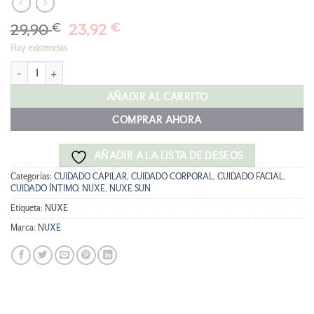
El
El
29,90
€
23,92
€
precio
precio
Hay existencias
original
actual
NUXE Sensual Era Gold Bruma perfumada cantidad
era:
es:
29,90 €.
23,92 €.
AÑADIR AL CARRITO
COMPRAR AHORA
AÑADIR A LA LISTA DE DESEOS
Categorías:
CUIDADO CAPILAR
,
CUIDADO CORPORAL
,
CUIDADO FACIAL
,
CUIDADO ÍNTIMO
,
NUXE
,
NUXE SUN
Etiqueta:
NUXE
Marca:
NUXE