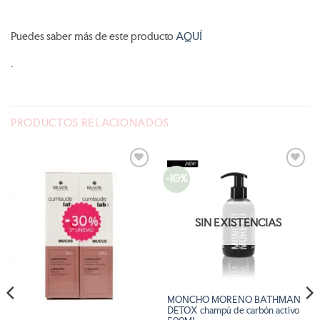
Puedes saber más de este producto
AQUÍ
.
PRODUCTOS RELACIONADOS
-10%
AÑADIR
AÑADIR
A LA
A LA
LISTA
LISTA
DE
DE
DESEOS
DESEOS
SIN EXISTENCIAS
MONCHO MORENO BATHMAN
DETOX champú de carbón activo