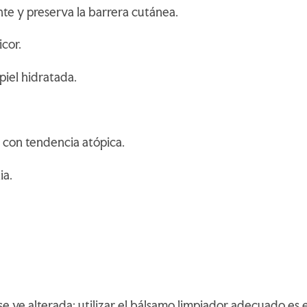
te y preserva la barrera cutánea.
icor.
piel hidratada.
s con tendencia atópica.
ia.
se ve alterada: utilizar el bálsamo limpiador adecuado es 