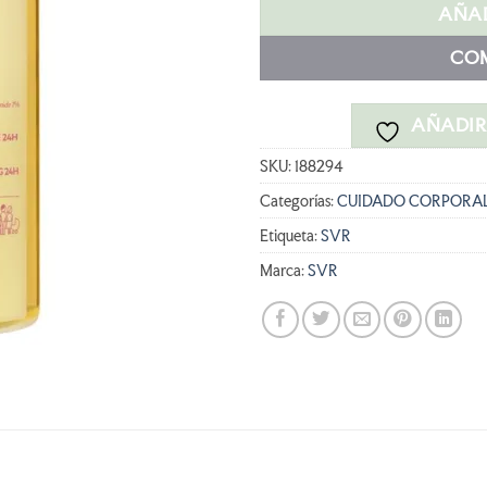
era:
es
AÑAD
22,90 €
2
CO
AÑADIR 
SKU:
188294
Categorías:
CUIDADO CORPORA
Etiqueta:
SVR
Marca:
SVR