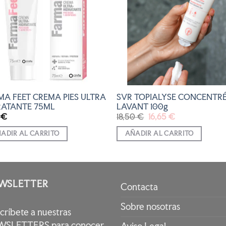
A LA
A LA
LISTA
LISTA
DE
DE
DESEOS
DESEOS
MA FEET CREMA PIES ULTRA
SVR TOPIALYSE CONCENTR
RATANTE 75ML
LAVANT 100g
El
El
0
€
18,50
€
16,65
€
precio
precio
original
actual
ADIR AL CARRITO
AÑADIR AL CARRITO
era:
es:
18,50 €.
16,65 €.
WSLETTER
Contacta
Sobre nosotras
scríbete a nuestras
SLETTERS para conocer