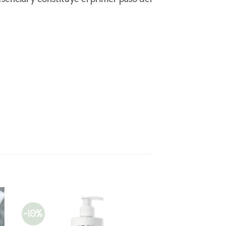
-10%
R
AÑADIR