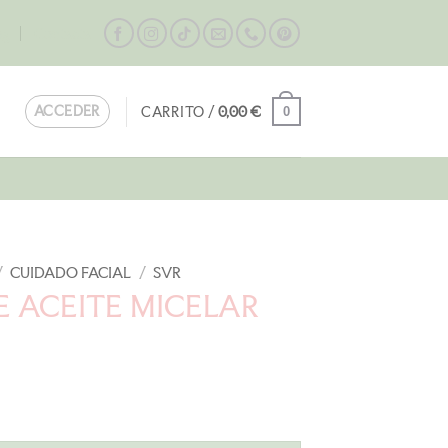
og
Contacta
ACCEDER
CARRITO /
0,00
€
0
/
CUIDADO FACIAL
/
SVR
E ACEITE MICELAR
l
recio
ctual