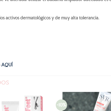
os activos dermatológicos y de muy alta tolerancia.
o
AQUÍ
DOS
-10%
AÑADIR
AÑADI