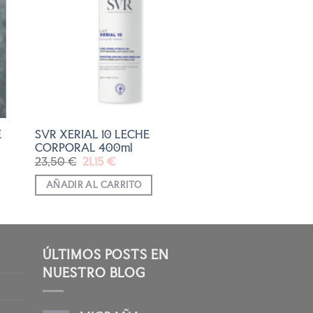
A LA
LISTA
DE
DESEOS
É
SVR XERIAL 10 LECHE
CORPORAL 400ml
El
El
23,50
€
21,15
€
precio
precio
original
actual
AÑADIR AL CARRITO
era:
es:
23,50 €.
21,15 €.
ÚLTIMOS POSTS EN
NUESTRO BLOG