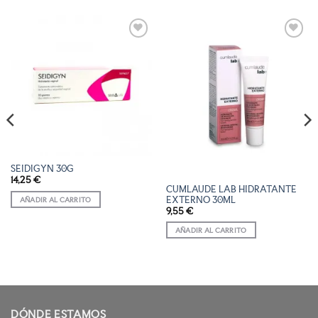
AÑADIR
AÑADIR
A LA
A LA
LISTA
LISTA
DE
DE
DESEOS
DESEOS
SEIDIGYN 30G
14,25
€
CUMLAUDE LAB HIDRATANTE
EXTERNO 30ML
AÑADIR AL CARRITO
9,55
€
AÑADIR AL CARRITO
DÓNDE ESTAMOS