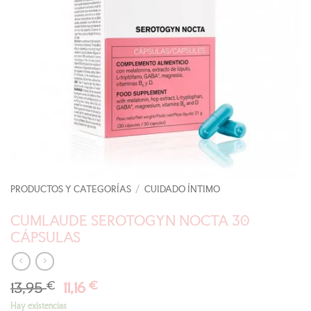
PRODUCTOS Y CATEGORÍAS
/
CUIDADO ÍNTIMO
CUMLAUDE SEROTOGYN NOCTA 30
CÁPSULAS
El
El
13,95
€
11,16
€
precio
precio
Hay existencias