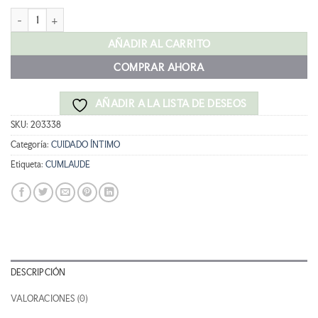
original
actual
CUMLAUDE SEROTOGYN NOCTA 30 CÁPSULAS cantidad
era:
es:
13,95 €.
11,16 €.
AÑADIR AL CARRITO
COMPRAR AHORA
AÑADIR A LA LISTA DE DESEOS
SKU:
203338
Categoría:
CUIDADO ÍNTIMO
Etiqueta:
CUMLAUDE
DESCRIPCIÓN
VALORACIONES (0)