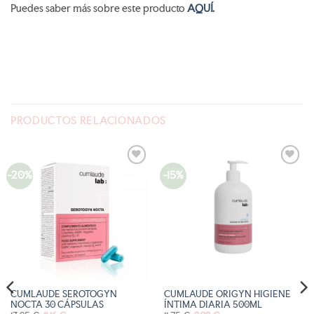
Puedes saber más sobre este producto
AQUÍ.
PRODUCTOS RELACIONADOS
-20%
-15%
AÑADIR
AÑADIR
A LA
A LA
LISTA
LISTA
DE
DE
DESEOS
DESEOS
CUMLAUDE SEROTOGYN
CUMLAUDE ORIGYN HIGIENE
NOCTA 30 CÁPSULAS
ÍNTIMA DIARIA 500ML