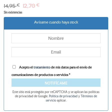
El
El
14,95
€
12,70
€
precio
precio
Sin existencias
original
actual
era:
es:
Avísame cuando haya stock
14,95 €.
12,70 €.
Acepto el
tratamiento
de mis datos para el envío de
comunicaciones de productos o servicios *
NOTIFÍCAME
Este sitio está protegido por reCAPTCHA y se aplican las políticas
de privacidad de Google.
Politica de privacidad
y
Términos de
servicio
aplicar.