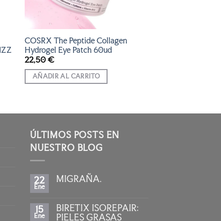
COSRX The Peptide Collagen
IZZ
Hydrogel Eye Patch 60ud
22,50
€
AÑADIR AL CARRITO
ÚLTIMOS POSTS EN
NUESTRO BLOG
MIGRAÑA.
22
Ene
No
hay
comentarios
BIRETIX ISOREPAIR:
15
en
MIGRAÑA.
Ene
PIELES GRASAS