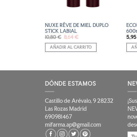
NUXE RÊVE DE MIEL DUPLO
ECO
bial SPF50, 4 g
STICK LABIAL
600
El
El
10,80
€
8,64
€
5,9
precio
precio
RRITO
original
actual
AÑADIR AL CARRITO
AÑ
era:
es:
10,80 €.
8,64 €.
DÓNDE ESTAMOS
NE
Castillo de Arévalo, 9 28232
¡Su
Las Rozas Madrid
NEW
690981467
nov
mifarma.ap@gmail.com
des