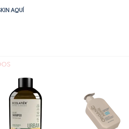
SKIN AQUÍ
DOS
AÑADIR
AÑADI
A LA
A LA
LISTA
LISTA
DE
DE
DESEOS
DESEOS