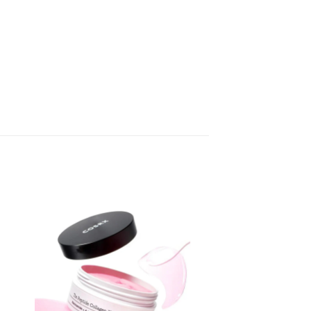
R
AÑADIR
A LA
LISTA
DE
DESEOS