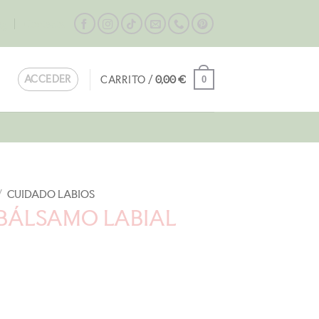
og
Contacta
ACCEDER
CARRITO /
0,00
€
0
/
CUIDADO LABIOS
 BÁLSAMO LABIAL