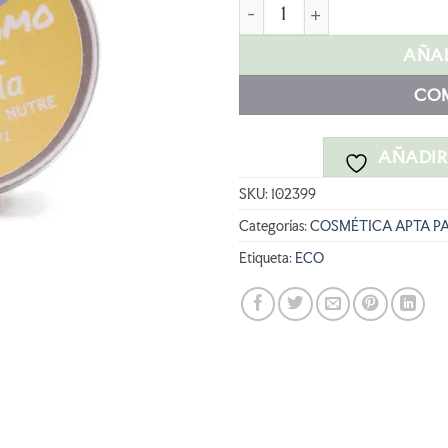
LETS GO SKIN BÁLSAMO LAB
AÑAD
CO
AÑADIR 
SKU:
102399
Categorías:
COSMÉTICA APTA P
Etiqueta:
ECO