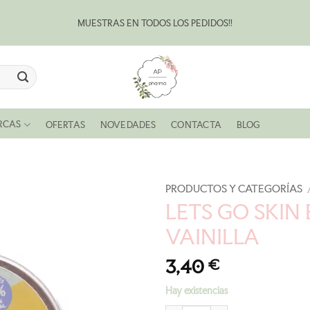
MUESTRAS EN TODOS LOS PEDIDOS!!
Bl
RCAS
OFERTAS
NOVEDADES
CONTACTA
BLOG
PRODUCTOS Y CATEGORÍAS
LETS GO SKIN
AÑADIR
VAINILLA
A LA
LISTA
3,40
€
DE
Hay existencias
DESEOS