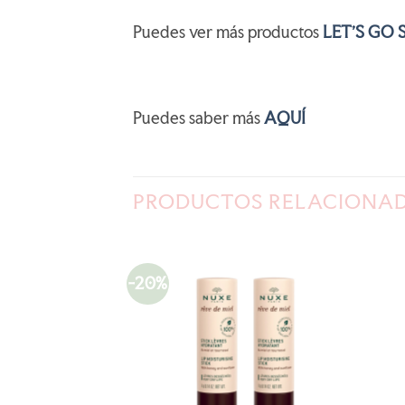
Puedes ver más productos
LET’S GO 
Puedes saber más
AQUÍ
PRODUCTOS RELACIONA
-20%
AÑADIR
AÑADIR
A LA
A LA
LISTA
LISTA
DE
DE
DESEOS
DESEOS