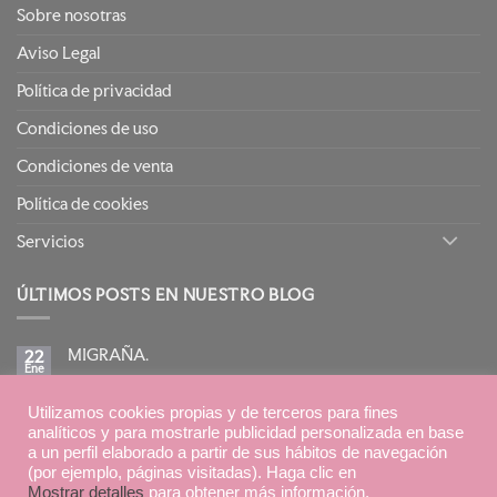
Sobre nosotras
Aviso Legal
Política de privacidad
Condiciones de uso
Condiciones de venta
Política de cookies
Servicios
ÚLTIMOS POSTS EN NUESTRO BLOG
MIGRAÑA.
22
Ene
No
hay
comentarios
BIRETIX ISOREPAIR: PIELES GRASAS TENDENCIA
Utilizamos cookies propias y de terceros para fines
en
15
MIGRAÑA.
Ene
ACNEICA CON TRATAMIENTOS RETINOIDES
analíticos y para mostrarle publicidad personalizada en base
a un perfil elaborado a partir de sus hábitos de navegación
No
hay
(por ejemplo, páginas visitadas). Haga clic en
comentarios
en
Mostrar detalles
para obtener más información.