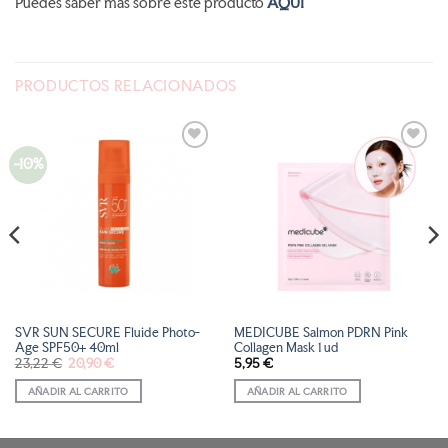
Puedes saber más sobre este producto
AQUÍ
PRODUCTOS RELACIONADOS
-10%
AÑADIR
AÑADIR
A LA
A LA
LISTA
LISTA
DE
DE
DESEOS
DESEOS
SVR SUN SECURE Fluide Photo-
MEDICUBE Salmon PDRN Pink
Age SPF50+ 40ml
Collagen Mask 1 ud
El
El
23,22
€
20,90
€
5,95
€
precio
precio
original
actual
AÑADIR AL CARRITO
AÑADIR AL CARRITO
era:
es:
23,22 €.
20,90 €.