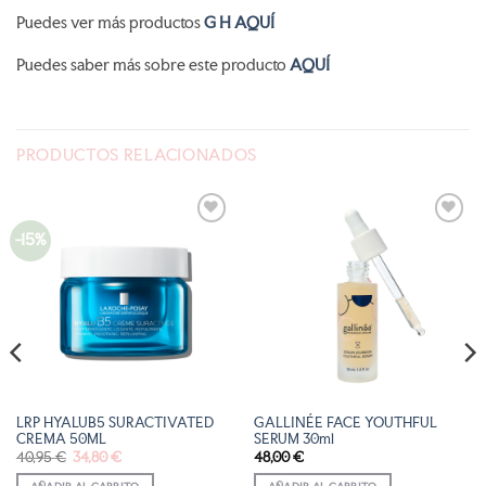
Puedes ver más productos
G H AQUÍ
Puedes saber más sobre este producto
AQUÍ
PRODUCTOS RELACIONADOS
-15%
AÑADIR
AÑADIR
A LA
A LA
LISTA
LISTA
DE
DE
DESEOS
DESEOS
LRP HYALUB5 SURACTIVATED
GALLINÉE FACE YOUTHFUL
CREMA 50ML
SERUM 30ml
El
El
40,95
€
34,80
€
48,00
€
precio
precio
original
actual
AÑADIR AL CARRITO
AÑADIR AL CARRITO