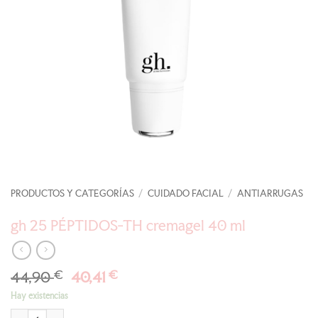
PRODUCTOS Y CATEGORÍAS
/
CUIDADO FACIAL
/
ANTIARRUGAS
gh 25 PÉPTIDOS-TH cremagel 40 ml
El
El
44,90
€
40,41
€
precio
precio
Hay existencias
original
actual
gh 25 PÉPTIDOS-TH cremagel 40 ml cantidad