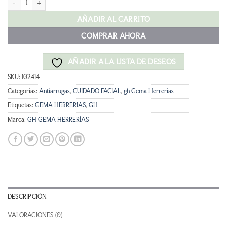
era:
es:
44,90 €.
40,41 €.
AÑADIR AL CARRITO
COMPRAR AHORA
AÑADIR A LA LISTA DE DESEOS
SKU:
102414
Categorías:
Antiarrugas
,
CUIDADO FACIAL
,
gh Gema Herrerías
Etiquetas:
GEMA HERRERIAS
,
GH
Marca:
GH GEMA HERRERÍAS
DESCRIPCIÓN
VALORACIONES (0)