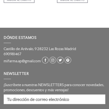
era:
es:
40,95 €.
34,80 €.
DÓNDE ESTAMOS
Castillo de Arévalo, 9 28232 Las Rozas Madrid
690981467
mifarma.ap@gmail.com
NEWSLETTER
¡Suscríbete a nuestras NEWSLETTERS para conocer novedades,
promociones, descuentos y más ventajas!