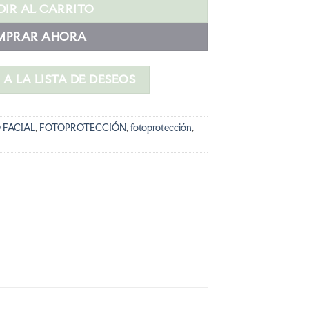
s:
IR AL CARRITO
20,90 €.
MPRAR AHORA
A LA LISTA DE DESEOS
 FACIAL
,
FOTOPROTECCIÓN
,
fotoprotección
,