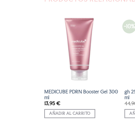
-10%
AÑADIR
AÑADIR
A LA
A LA
LISTA
LISTA
DE
DE
DESEOS
DESEOS
E YOUTHFUL
MEDICUBE PDRN Booster Gel 300
gh 2
ml
ml
13,95
€
44,
RRITO
AÑADIR AL CARRITO
AÑ