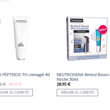
AÑADIR
AÑADI
A LA
A LA
LISTA
LISTA
DE
DE
DESEOS
DESEOS
5 PÉPTIDOS-TH cremagel 40
NEUTROGENA Retinol Boost+
Noche 30ml
El
El
90
€
40,41
€
28,95
€
precio
precio
original
actual
ADIR AL CARRITO
AÑADIR AL CARRITO
era:
es:
44,90 €.
40,41 €.