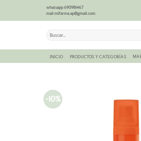
Saltar
whatsapp 690981467
al
mail mifarma.ap@gmail.com
contenido
Buscar
por:
MA
INICIO
PRODUCTOS Y CATEGORÍAS
-10%