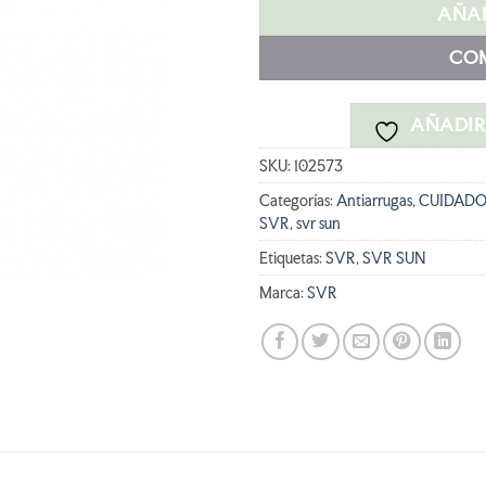
era:
e
AÑAD
23,22 €.
CO
AÑADIR 
SKU:
102573
Categorías:
Antiarrugas
,
CUIDADO
SVR
,
svr sun
Etiquetas:
SVR
,
SVR SUN
Marca:
SVR