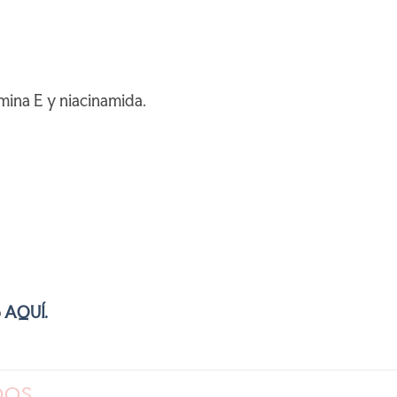
mina E y niacinamida.
o
AQUÍ.
DOS