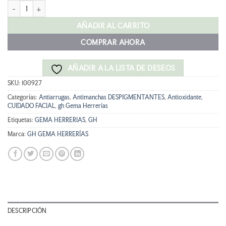
gh AZA GZ CREMA MULTIFUNCION 50ML cantidad
era:
es:
32,90 €.
29,61 €.
AÑADIR AL CARRITO
COMPRAR AHORA
AÑADIR A LA LISTA DE DESEOS
SKU:
100927
Categorías:
Antiarrugas
,
Antimanchas DESPIGMENTANTES
,
Antioxidante
,
CUIDADO FACIAL
,
gh Gema Herrerías
Etiquetas:
GEMA HERRERIAS
,
GH
Marca:
GH GEMA HERRERÍAS
DESCRIPCIÓN