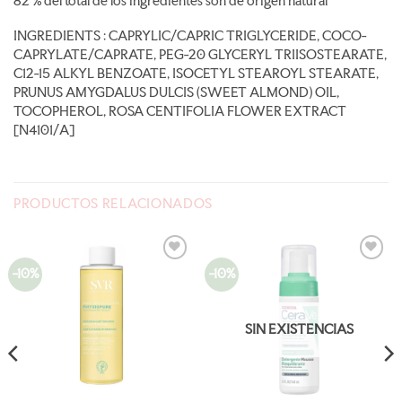
82 % del total de los ingredientes son de origen natural
INGREDIENTS : CAPRYLIC/CAPRIC TRIGLYCERIDE, COCO-
CAPRYLATE/CAPRATE, PEG-20 GLYCERYL TRIISOSTEARATE,
C12-15 ALKYL BENZOATE, ISOCETYL STEAROYL STEARATE,
PRUNUS AMYGDALUS DULCIS (SWEET ALMOND) OIL,
TOCOPHEROL, ROSA CENTIFOLIA FLOWER EXTRACT
[N4101/A]
PRODUCTOS RELACIONADOS
-10%
-10%
AÑADIR
AÑADIR
A LA
A LA
LISTA
LISTA
DE
DE
DESEOS
DESEOS
SIN EXISTENCIAS