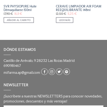
SVR PHYSIOPURE Huile
CERAVE LIMPIADOR AIR FOAM
Démaquillante 150ml
REEQUILIBRANTE 148ml
El
El
El
El
17,90
€
16,11
€
12,50
€
11,25
€
precio
precio
precio
precio
original
actual
original
actual
AÑADIR AL CARRITO
LEER MÁS
era:
es:
era:
es:
17,90 €.
16,11 €.
12,50 €.
11,25 €.
DÓNDE ESTAMOS
Castillo de Arévalo, 9 28232 Las Rozas Madrid
690981467
mifarma.ap@gmail.com
NEWSLETTER
¡Suscríbete a nuestras NEWSLETTERS para conocer novedades,
promociones, descuentos y más ventajas!