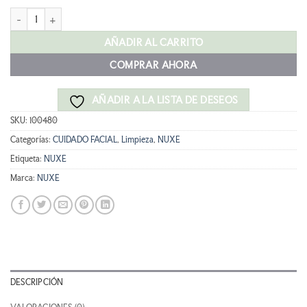
original
actual
NUXE VERY ROSE ACEITE DESMAQUILLANTE 150ML cantidad
era:
es:
20,10 €.
16,08 €.
AÑADIR AL CARRITO
COMPRAR AHORA
AÑADIR A LA LISTA DE DESEOS
SKU:
100480
Categorías:
CUIDADO FACIAL
,
Limpieza
,
NUXE
Etiqueta:
NUXE
Marca:
NUXE
DESCRIPCIÓN