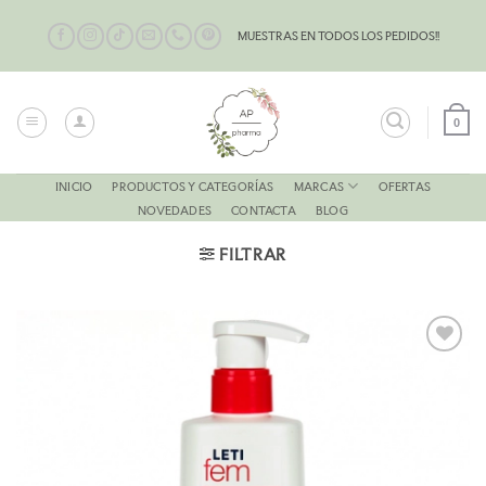
Saltar
al
MUESTRAS EN TODOS LOS PEDIDOS!!
contenido
0
MARCAS
INICIO
PRODUCTOS Y CATEGORÍAS
OFERTAS
NOVEDADES
CONTACTA
BLOG
FILTRAR
AÑADIR
A LA
LISTA
DE
DESEOS