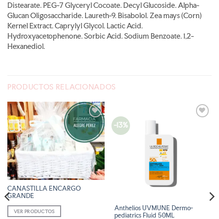
Distearate. PEG-7 Glyceryl Cocoate. Decyl Glucoside. Alpha-
Glucan Oligosaccharide. Laureth-9. Bisabolol. Zea mays (Corn)
Kernel Extract. Caprylyl Glycol. Lactic Acid.
Hydroxyacetophenone. Sorbic Acid. Sodium Benzoate. 1,2-
Hexanediol.
PRODUCTOS RELACIONADOS
-13%
AÑADIR
AÑADIR
A LA
A LA
LISTA
LISTA
DE
DE
DESEOS
DESEOS
CANASTILLA ENCARGO
GRANDE
Anthelios UVMUNE Dermo-
VER PRODUCTOS
pediatrics Fluid 50ML