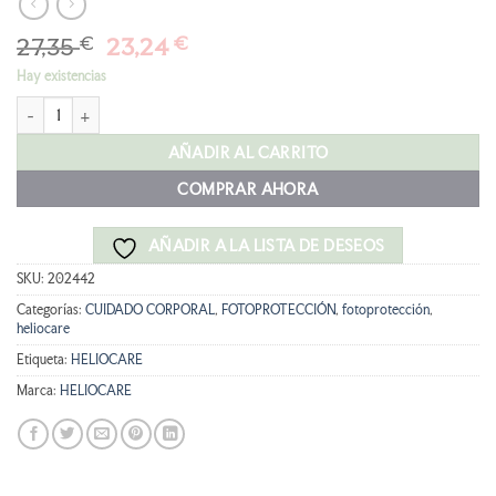
El
El
27,35
€
23,24
€
precio
precio
Hay existencias
original
actual
HELIOCARE 360º Fluid Spray SPF 50 250ML cantidad
era:
es:
27,35 €.
23,24 €.
AÑADIR AL CARRITO
COMPRAR AHORA
AÑADIR A LA LISTA DE DESEOS
SKU:
202442
Categorías:
CUIDADO CORPORAL
,
FOTOPROTECCIÓN
,
fotoprotección
,
heliocare
Etiqueta:
HELIOCARE
Marca:
HELIOCARE