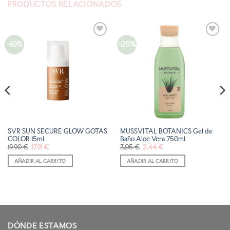
PRODUCTOS RELACIONADOS
-10%
-20%
AÑADIR
AÑADIR
A LA
A LA
LISTA
LISTA
DE
DE
DESEOS
DESEOS
SVR SUN SECURE GLOW GOTAS
MUSSVITAL BOTANICS Gel de
COLOR 15ml
Baño Aloe Vera 750ml
El
El
El
El
19,90
€
17,91
€
3,05
€
2,44
€
precio
precio
precio
precio
original
actual
original
actual
AÑADIR AL CARRITO
AÑADIR AL CARRITO
era:
es:
era:
es:
19,90 €.
17,91 €.
3,05 €.
2,44 €.
DÓNDE ESTAMOS