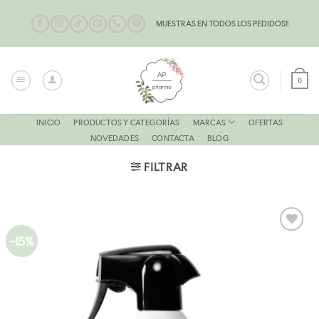
Saltar
al
MUESTRAS EN TODOS LOS PEDIDOS!!
contenido
0
MARCAS
INICIO
PRODUCTOS Y CATEGORÍAS
OFERTAS
NOVEDADES
CONTACTA
BLOG
FILTRAR
-15%
AÑADIR
A LA
LISTA
DE
DESEOS